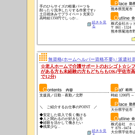
手のひらサイズの軽量パーツを
熊本県荒尾市
削ったり洗浄したりする作業です♪
土日祝休みでプライベート充実◎
高時給1350円でしっか...
続きを見
株式会社ホッ
る
〒 861 - 1324
熊本県菊池市野間
無資格(ホームヘルパー資格不要) / 派遣社
☆老人ホームで介護サポートのおシゴト☆シ
がある方も未経験の方もどちらもOK(宇佐市高
で12分)
支援員／日勤・夜勤／北野
時給 1200円 ～
＼ ご紹介するお仕事のPOINT ／
大分県宇佐市
◆安定した収入で長く働ける
◆人と関わるのが好きな方
◆経験を活かして働きたい
株式会社 ホ
◆残業少な...
〒 879 - 0474
続きを見
大分県宇佐市山
る