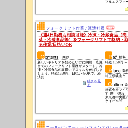
マルエスファー
フォークリフト作業 / 派遣社員
《週4日勤務も相談可能》冷凍・冷蔵食品（肉
菜・冷凍食品等）をフォークリフトで格納・
る作業/日払いOK
新しいキャリアを始めたい方に朗報！広瀬
時給 1350円 ～
台でのフォークリフト業務がスタート。冷
凍・冷蔵食品の取扱いでスキルを伸ばしま
しょう。時給1350円、日払いもOKで、経
埼玉県狭山市
済的...
続きを見
る
株式会社マイ
〒 104 - 0032
東京都中央区八
ケイビル9F
コールセンター・テレフォンオペレーター(テ