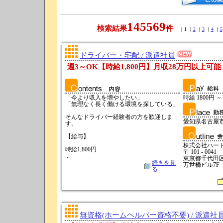
145569
検索結果
件
｜1 ｜
2
｜
3
｜
4
｜
5
ドライバー・宅配 / 派遣社員
週3～OK【時給1,800円】月収28万円以上可
「今より収入を増やしたい」
時給 1800円 ～
「無理なく長く働ける環境を探している」
そんなドライバー経験者の方を歓迎しま
愛知県名古屋
す。
【給与】
株式会社ハー
時給1,800円
〒 101 - 0041
...
東京都千代田区神
続きを見
万世橋ビル7F
る
無資格(ホームヘルパー資格不要) / 派遣社