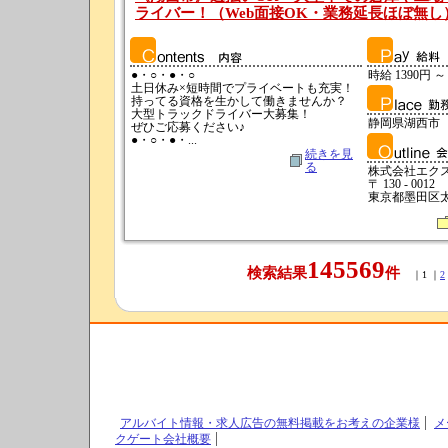
ライバー！（Web面接OK・業務延長ほぼ無し） 
●・○・●・○
時給 1390円 ～
土日休み×短時間でプライベートも充実！
持ってる資格を生かして働きませんか？
大型トラックドライバー大募集！
静岡県湖西市
ぜひご応募ください♪
●・○・●・...
続きを見
る
株式会社エク
〒 130 - 0012
東京都墨田区太平
145569
検索結果
件
｜1 ｜
2
アルバイト情報・求人広告の無料掲載をお考えの企業様
メ
クゲート会社概要