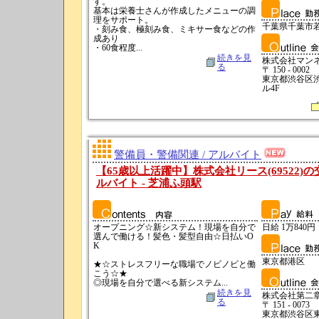
す。
基本は栄養士さんが作成したメニューの調
理をサポート。
千葉県千葉市
・刻み食、極刻み食、ミキサー食などの作
成あり
・60食程度...
続きを見
株式会社マン
る
〒 150 - 0002
東京都渋谷区渋
ル4F
警備員・警備関連 / アルバイト
【65歳以上活躍中】株式会社リース(69522)
ルバイト - 芝浦ふ頭駅
オープニング☆新システム！現場を自分で
日給 1万840円
選んで働ける！髪色・髪型自由☆日払いO
K
東京都港区
★☆ストレスフリーな職場でノビノビと働
こう☆★
◎現場を自分で選べる新システム...
続きを見
株式会社第二章
る
〒 151 - 0073
東京都渋谷区東京