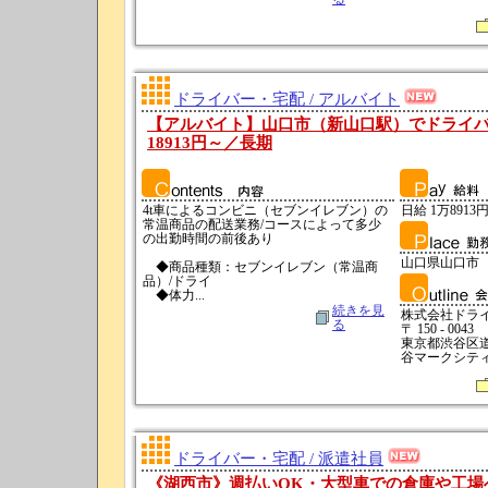
ドライバー・宅配 / アルバイト
【アルバイト】山口市（新山口駅）でドライ
18913円～／長期
4t車によるコンビニ（セブンイレブン）の
日給 1万8913円
常温商品の配送業務/コースによって多少
の出勤時間の前後あり
山口県山口市
◆商品種類：セブンイレブン（常温商
品）/ドライ
◆体力...
続きを見
株式会社ドラ
る
〒 150 - 0043
東京都渋谷区
谷マークシティ
ドライバー・宅配 / 派遣社員
《湖西市》週払いOK・大型車での倉庫や工場