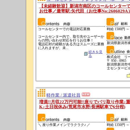
【未経験歓迎】新潟市南区のコールセンター
お仕事／最寄駅:矢代田（お仕事No:2606029A
コールセンターでの電話対応業務
時給 1500円 ～
コールセンター内で、取引先やユーザーか
らの問い合わせ対応を行うお仕事！
新潟県新潟市
電話応対の経験がある方はスムーズに業務
に入れますが、未...
続きを見
る
株式会社 リ
〒 950 - 0965
新潟県新潟市中
士センタービル
軽作業 / 派遣社員
増員!!月収22万円可能!!座りでバリ取り作業♪
K♪土日祝休み(荒尾市水野/長洲駅車で6分程)
＼ 座り作業メインでラクラク♪ ／
時給 1350円 ～