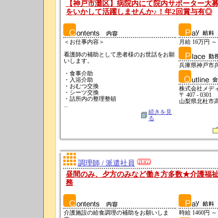
【神戸市灘区】病院内にて院内サポーター大
をいかして活躍しませんか♪！年2回賞与有◎
＜お仕事内容＞
月給 16万円 ～ 
看護師の補助として患者様のお世話をお願
いします。
兵庫県神戸市
・食事介助
・入浴介助
・おむつ交換
株式会社メデ
・シーツ交換
〒 407 - 0301
・詰所内の整理整頓
山梨県北杜市高根
...
続きを見
る
調理師 / 派遣社員
昼間のみ、夕方のみなど働き方多数★介護福
務
介護施設の給食調理の補助をお願いしま
時給 1460円 ～