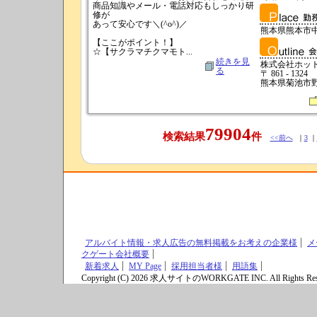
商品知識やメール・電話対応もしっかり研
修が
あって安心です＼(^o^)／
熊本県熊本市
【ここがポイント！】
☆【サクラマチクマモト...
続きを見
株式会社ホッ
る
〒 861 - 1324
熊本県菊池市野間
79904
検索結果
件
<<前へ
｜
3
｜
アルバイト情報・求人広告の無料掲載をお考えの企業様
メ
クゲート会社概要
新着求人
MY Page
採用担当者様
用語集
Copyright (C) 2026 求人サイトのWORKGATE INC. All Rights Res