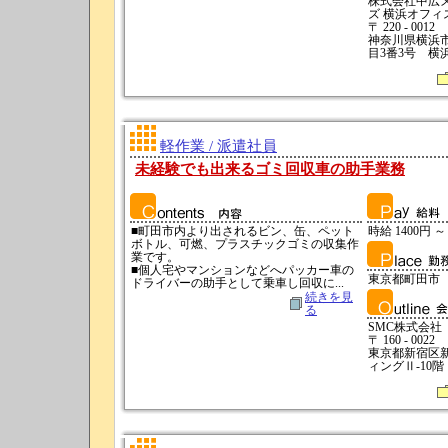
株式会社中広
ズ 横浜オフィ
〒 220 - 0012
神奈川県横浜
目3番3号 横
軽作業 / 派遣社員
未経験でも出来るゴミ回収車の助手業務
■町田市内より出されるビン、缶、ペット
時給 1400円 ～
ボトル、可燃、プラスチックゴミの収集作
業です。
■個人宅やマンションなどへパッカー車の
東京都町田市
ドライバーの助手として乗車し回収に...
続きを見
る
SMC株式会社
〒 160 - 0022
東京都新宿区新宿
ィングⅡ-10階