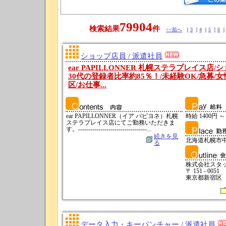
79904
検索結果
件
<<前へ
｜
3
｜
4
｜
5
｜
6
ショップ店員 / 派遣社員
ear PAPILLONNER 札幌ステラプレイス店/
30代の登録者比率約85％！/未経験OK/急募/
区/お仕事...
ear PAPILLONNER（イア パピヨネ）札幌
時給 1400円 ～
ステラプレイス店にてご勤務いただきま
す。----------------------------------...
続きを見
北海道札幌市
る
株式会社スタ
〒 151 - 0051
東京都新宿
データ入力・キーパンチャー / 派遣社員