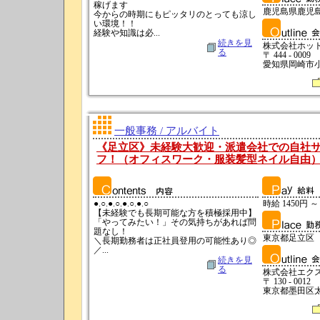
稼げます
鹿児島県鹿児
今からの時期にもピッタリのとっても涼し
い環境！！
経験や知識は必...
続きを見
株式会社ホッ
る
〒 444 - 0009
愛知県岡崎市小
一般事務 / アルバイト
《足立区》未経験大歓迎・派遣会社での自社
フ！（オフィスワーク・服装髪型ネイル自由） 求
●.○.●.○.●.○.●.○
時給 1450円 ～
【未経験でも長期可能な方を積極採用中】
「やってみたい！」その気持ちがあれば問
題なし！
東京都足立区
＼長期勤務者は正社員登用の可能性あり◎
／...
続きを見
る
株式会社エク
〒 130 - 0012
東京都墨田区太平