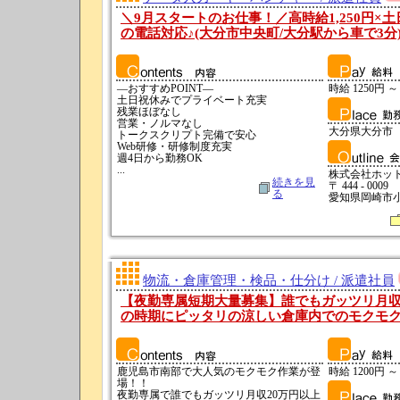
＼9月スタートのお仕事！／高時給1,250円×
の電話対応♪(大分市中央町/大分駅から車で3分
―おすすめPOINT―
時給 1250円 ～
土日祝休みでプライベート充実
残業ほぼなし
営業・ノルマなし
大分県大分市
トークスクリプト完備で安心
Web研修・研修制度充実
週4日から勤務OK
...
株式会社ホッ
続きを見
〒 444 - 0009
る
愛知県岡崎市小
物流・倉庫管理・検品・仕分け / 派遣社員
【夜勤専属短期大量募集】誰でもガッツリ月収
の時期にピッタリの涼しい倉庫内でのモクモ
鹿児島市南部で大人気のモクモク作業が登
時給 1200円 ～
場！！
夜勤専属で誰でもガッツリ月収20万円以上