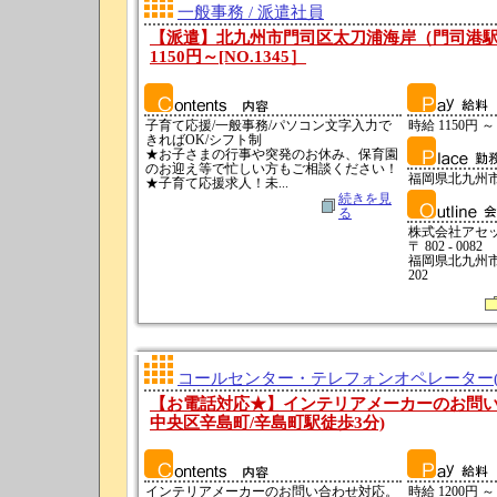
一般事務 / 派遣社員
【派遣】北九州市門司区太刀浦海岸（門司港駅
1150円～[NO.1345］
子育て応援/一般事務/パソコン文字入力で
時給 1150円 ～
きればOK/シフト制
★お子さまの行事や突発のお休み、保育園
のお迎え等で忙しい方もご相談ください！
福岡県北九州
★子育て応援求人！未...
続きを見
る
株式会社アセ
〒 802 - 0082
福岡県北九州市
202
コールセンター・テレフォンオペレーター(テ
【お電話対応★】インテリアメーカーのお問い
中央区辛島町/辛島町駅徒歩3分)
インテリアメーカーのお問い合わせ対応。
時給 1200円 ～