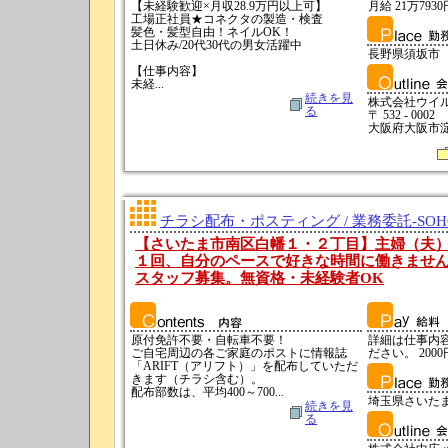
【未経験歓迎×月収28.9万円以上可】
月給 21万7930
工場正社員★コネクタの製造・検査
髪色・髪型自由！ネイルOK！
土日休み/20代30代の男女活躍中
長野県須坂市
【仕事内容】
未経...
続きを見
株式会社ウイ
る
〒 532 - 0002
大阪府大阪市淀
チラシ配布・ポスティング / 業務委託-SO
【さいたま市南区白幡１・２丁目】主婦（夫
１回、自分のペースで好きな時間に働きませ
スタッフ募集。無資格・未経験者OK
原付免許不要・自転車不要！
詳細は仕事内
ご自宅周辺の各ご家庭のポストに情報誌
ださい。 2000
「ARIFT（アリフト）」を配布していただ
きます（チラシ含む）。
配布部数は、平均400～700...
埼玉県さいた
続きを見
る