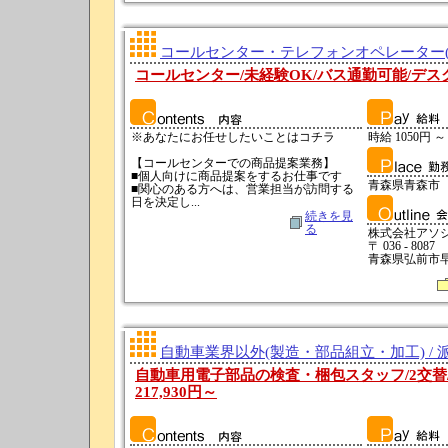
コールセンター・テレフォンオペレーター(テ
コールセンター/未経験OK/バス通勤可能/デス
※あなたにお任せしたいことはコチラ
時給 1050円 ～
【コールセンターでの商品提案業務】
■個人向けに商品提案をするお仕事です
青森県青森市
■関心のある方へは、営業担当が訪問する
日を決定し...
続きを見
る
株式会社アソ
〒 036 - 8087
青森県弘前市早稲
自動車業界以外(製造・部品組立・加工) / 
自動車用電子部品の検査・梱包スタッフ/2交替
217,930円～