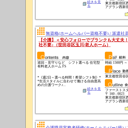
続きを見
東京都新宿区西新
る
アグラン西新宿
無資格(ホームヘルパー資格不要) / 派遣社
【介護】＜安心フォローでブランクも大丈夫
社不要♪（世田谷区玉川/老人ホーム）
巡回・見守りなど シフト選べる 住宅型
時給 1500円 ～
有料老人ホーム FS
東京都世田谷
*《週2日～選べる時間！希望シフト制》*
*生活スタイルに合わせて働ける自由度高
めの介護ワーク♪...
続きを見
ファーストス
る
〒 160 - 0023
東京都新宿区西新
アグラン西新宿
介護職員実務者研修(ホームヘルパー1級) /