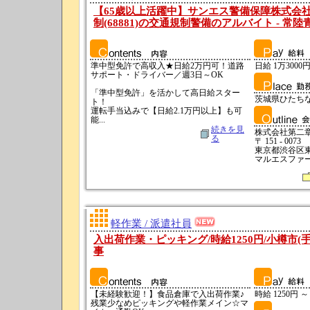
【65歳以上活躍中】サンエス警備保障株式会社
制(68881)の交通規制警備のアルバイト - 常陸
準中型免許で高収入★日給2万円可！道路
日給 1万3000円
サポート・ドライバー／週3日～OK
「準中型免許」を活かして高日給スター
茨城県ひたち
ト！
運転手当込みで【日給2.1万円以上】も可
能...
続きを見
株式会社第二章
る
〒 151 - 0073
東京都渋谷区東京
マルエスファー
軽作業 / 派遣社員
入出荷作業・ピッキング/時給1250円/小樽市(
事
【未経験歓迎！】食品倉庫で入出荷作業♪
時給 1250円 ～
残業少なめピッキングや軽作業メイン☆マ