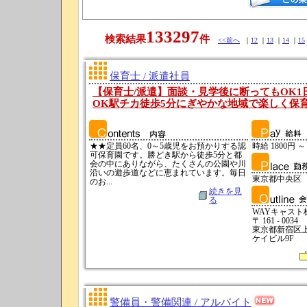
133297
検索結果
件
<<前へ
｜
12
｜
13
｜
14
｜
15
保育士 / 派遣社員
【保育士/派遣】面談・見学後に断ってもOK1
OK駅チカ徒歩5分にぎやかな地域で楽しく保育♪
★★定員60名、0～5歳児をお預かりする認
時給 1800円 ～
可保育園です。勝どき駅から徒歩5分と都
会の中にありながら、たくさんの公園や川
沿いの遊歩道などに恵まれています。毎日
東京都中央区
のお...
続きを見
る
WAYキャスト
〒 161 - 0034
東京都新宿区上落
ケイビル9F
警備員・警備関連 / アルバイト