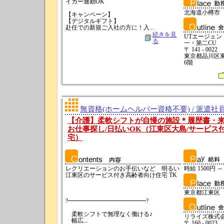
イカー通勤OK
北海道小樽市
【キャンペーン】
【デジタルギフト】
赴任での新規ご入社の方に！入...
続きを見
UTエージェ
る
一・第二CU
〒 141 - 0022
東京都品川区東五
6階
無資格(ホームヘルパー資格不要) / 派遣社
【介護】柔軟シフトが自慢の施設＊履歴書・
お仕事探し/日払いOK（江東区大島/サービス
宅）
レクリエーションのお手伝いなど 明るい
時給 1500円 ～
江東区のサービス付き高齢者向け住宅 TK
東京都江東区
?━━━━━━━━━━━━━?
柔軟シフトで無理なく働ける♪
リライズ株式
幅広...
〒 160 - 0023