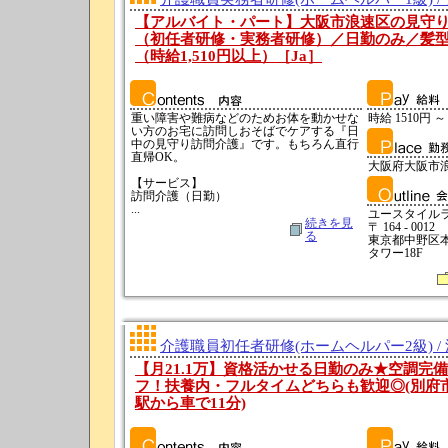
【アルバイト・パート】大阪市浪速区の見守
（初任者研修・実務者研修）／日勤のみ／髪
（時給1,510円以上）［Ja］
重い障害や難病などのためお体を動かせな
時給 1510円 ～
い方のお宅に訪問しおそばでケアする『日
中の見守り訪問介護』です。もちろん直行
直帰OK。
大阪府大阪市
【サービス】
訪問介護（日勤）
...
ユースタイル
続きを見
〒 164 - 0012
る
東京都中野区本町
タワー18F
介護職員初任者研修(ホームヘルパー2級) /
【月21.1万】資格活かせる日勤のみ★空調完
フ！扶養内・フルタイムどちらも歓迎◎(別府
駅から車で11分)