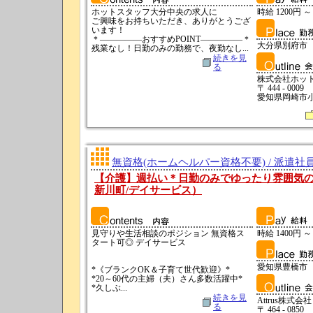
ホットスタッフ大分中央の求人に
時給 1200円 ～
ご興味をお持ちいただき、ありがとうござ
います！
＊―――――おすすめPOINT―――――＊
大分県別府市
残業なし！日勤のみの勤務で、夜勤なし...
続きを見
る
株式会社ホッ
〒 444 - 0009
愛知県岡崎市小
無資格(ホームヘルパー資格不要) / 派遣社
【介護】週払い＊日勤のみでゆったり雰囲気の職
新川町/デイサービス）
見守りや生活相談のポジション 無資格ス
時給 1400円 ～
タート可◎ デイサービス
愛知県豊橋市
*《ブランクOK＆子育て世代歓迎》*
*20～60代の主婦（夫）さん多数活躍中*
*久しぶ...
続きを見
Attrus株式会社
る
〒 464 - 0850