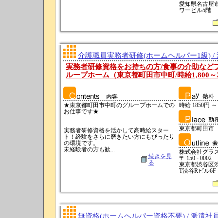
愛知県名古屋市千
ワービル5階
介護職員実務者研修(ホームヘルパー1級) /
実務者研修資格をお持ちの方/食事の介助など
ループホーム（東京都町田市中町/時給1,800～2,
★東京都町田市中町のグループホームでの
時給 1850円 ～
お仕事です★
東京都町田市
実務者研修資格を活かして高時給スター
ト！経験をさらに磨きたい方にもぴったり
の環境です。
未経験者の方も歓...
株式会社グラ
続きを見
〒 150 - 0002
る
東京都渋谷区渋谷3
T渋谷Rビル6F
無資格(ホームヘルパー資格不要) / 派遣社