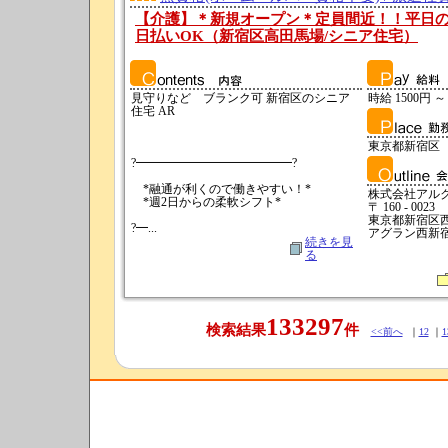
【介護】＊新規オープン＊定員間近！！平日の
日払いOK（新宿区高田馬場/シニア住宅）
見守りなど ブランク可 新宿区のシニア
時給 1500円 ～
住宅 AR
東京都新宿区
?━━━━━━━━━━━━━?
*融通が利くので働きやすい！*
株式会社アル
*週2日からの柔軟シフト*
〒 160 - 0023
東京都新宿区西新
?━...
アグラン西新宿
続きを見
る
133297
検索結果
件
<<前へ
｜
12
｜
1