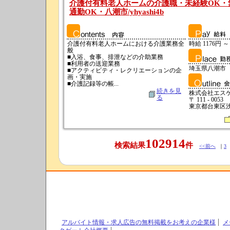
介護付有料老人ホームの介護職・未経験OK・
通勤OK・八潮市/yhyashi4b
介護付有料老人ホームにおける介護業務全
時給 1176円 ～
般
■入浴、食事、排泄などの介助業務
■利用者の送迎業務
埼玉県八潮市
■アクティビティ・レクリエーションの企
画・実施
■介護記録等の帳...
続きを見
株式会社エス
る
〒 111 - 0053
東京都台東区浅草
102914
検索結果
件
<<前へ
｜
3
アルバイト情報・求人広告の無料掲載をお考えの企業様
メ