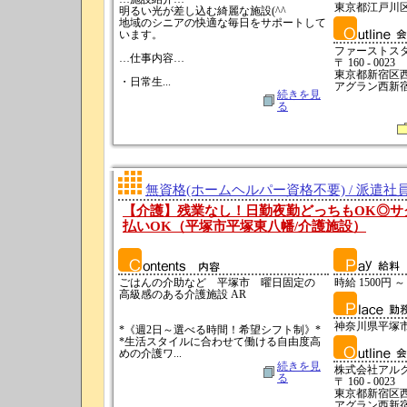
東京都江戸川
明るい光が差し込む綺麗な施設(^^
地域のシニアの快適な毎日をサポートして
います。
ファーストス
…仕事内容…
〒 160 - 0023
東京都新宿区西新
・日常生...
アグラン西新宿
続きを見
る
無資格(ホームヘルパー資格不要) / 派遣社
【介護】残業なし！日勤夜勤どっちもOK◎サク
払いOK（平塚市平塚東八幡/介護施設）
ごはんの介助など 平塚市 曜日固定の
時給 1500円 ～
高級感のある介護施設 AR
神奈川県平塚
*《週2日～選べる時間！希望シフト制》*
*生活スタイルに合わせて働ける自由度高
めの介護ワ...
続きを見
株式会社アル
る
〒 160 - 0023
東京都新宿区西新
アグラン西新宿