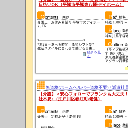
日払いOK（平塚市平塚東八幡/デイホーム）
介護士 お休み希望可 平塚市のデイホー
時給 1500円 ～
ム TK
神奈川県平塚
?━━━━━━━━━━━━━?
*週2日～選べる時間！希望シフト制*
生活スタイルに合わせて働ける自由...
リライズ株式
続きを見
〒 160 - 0023
る
東京都新宿区西新
アグラン西新宿
無資格(ホームヘルパー資格不要) / 派遣社
【介護】＜安心フォローでブランクも大丈夫
社不要♪（江戸川区春江町/老健）
介護士 定時あがり 老健 FS
時給 1500円 ～
…施設紹介…