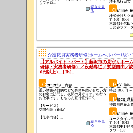
埼玉県行田市
もフォロ...
続きを見
る
株式会社リク
〒 100 - 0006
東京都千代田区有
日比谷ファース
介護職員実務者研修(ホームヘルパー1級) /
【アルバイト・パート】藤沢市の見守りホー
研修・実務者研修）／夜勤専従／髪型自由／訪問
0円以上）［Jb］
重い障害や難病などで身体を動かせない方
時給 1830円 ～
のお宅に訪問し、夜間の見守りケアを行う
お仕事です。もちろん直行直帰OK。
神奈川県藤沢
【サービス】
訪問介護（夜勤）
【仕事内容】...
ユースタイル
続きを見
〒 164 - 0012
る
東京都中野区本町
タワー18F