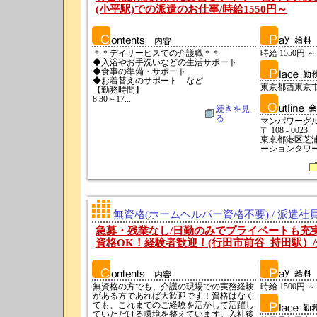
(小平駅)での派遣のお仕事/時給1550円～
＊＊デイサービスでの介護職＊＊
時給 1550円 ～
◆入浴やお手洗いなどの生活サポート
◆食事の準備・サポート
◆お着替えのサポート など
東京都西東京
【勤務時間】
8:30～17...
続きを見
る
マンパワーグ
〒 108 - 0023
東京都港区芝浦
ーションタワーN
無資格(ホームヘルパー資格不要) / 派遣社
急募・残業なし/日勤のみでプライベートも充
資格OK！経験者歓迎！(行田市前谷_持田駅）
無資格の方でも、介護の現場での実務経験
時給 1500円 ～
がある方であれば大歓迎です！資格はなく
ても、これまでのご経験を活かして活躍し
ていただける環境を整えています。入社後