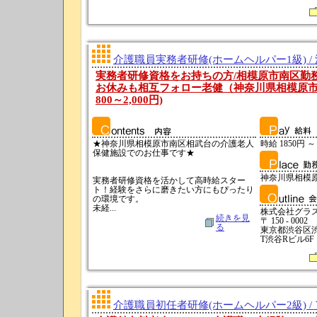
介護職員実務者研修(ホームヘルパー1級) /
実務者研修資格をお持ちの方/相模原市南区勤
お休みも相互フォロー老健（神奈川県相模原市南
800～2,000円)
★神奈川県相模原市南区相武台の介護老人
時給 1850円 ～
保健施設でのお仕事です★
神奈川県相模
実務者研修資格を活かして高時給スター
ト！経験をさらに磨きたい方にもぴったり
の環境です。
未経...
株式会社グラ
続きを見
〒 150 - 0002
る
東京都渋谷区渋谷3
T渋谷Rビル6F
介護職員初任者研修(ホームヘルパー2級) /