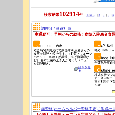
102914
検索結果
件
<<前へ
｜
3
｜
4
｜
5
｜
6
調理師 / 派遣社員
車通勤可！早朝からの勤務！病院入院患者食
総合病院の厨房にて調理補助 患者さんの
時給 1600円 ～
食事を調理・盛り付け。（野菜・フルーツ
のカット、各種加熱調理、揚げ物調理な
ど） 基本は栄養士さんが考えたメニュー
千葉県千葉市
を調理頂き...
続きを見
る
株式会社マン
〒 150 - 0002
東京都渋谷区渋
ル4F
無資格(ホームヘルパー資格不要) / 派遣社
【介護】＊新規オープン＊定員間近！！平日の