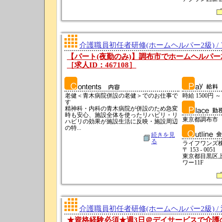
介護職員初任者研修(ホームヘルパー2級) /
【パート(夜勤のみ)】調布市でホームヘルパー2級
［求人ID：467108］
老健＜青木病院併設の老健＞でのお仕事で
時給 1500円 ～
す
精神科・内科の青木病院が併設のため急変
時も安心、施設全体を使ったリハビリ・リ
東京都調布市
ハビリの効果が施設生活に反映・施設周辺
の特...
続きを見
る
ライフワンズ
〒 153 - 0051
東京都目黒区上目
ワー11F
介護職員初任者研修(ホームヘルパー2級) /
★資格経験必須★週3日＠デイサービスで介護