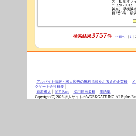
ズ 山形オフ
〒 220 - 0012
神奈川県横浜
目3番3号 横
3757
検索結果
件
<<前へ
｜
1
｜
アルバイト情報・求人広告の無料掲載をお考えの企業様
メ
クゲート会社概要
新着求人
MY Page
採用担当者様
用語集
Copyright (C) 2026 求人サイトのWORKGATE INC. All Rights Res