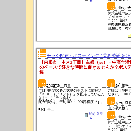
る
株式会社中広
ズ 仙台オフィ
〒 220 - 0012
神奈川県横浜
目3番3号 横
チラシ配布・ポスティング / 業務委託-SO
【東根市一本木3丁目】主婦（夫）・中高年活
のペースで好きな時間に働きませんか？ポス
集
ご自宅周辺の各ご家庭のポストに情報誌
詳細は仕事内
「ARIFT（アリフト）」を配布していただ
ださい。 3000
きます（チラシ含む）。
配布部数は、平均400～1,000部程度です。
山形県東根市
■お仕事...
続きを見
る
株式会社中広
ズ 山形オフ
〒 220 - 0012