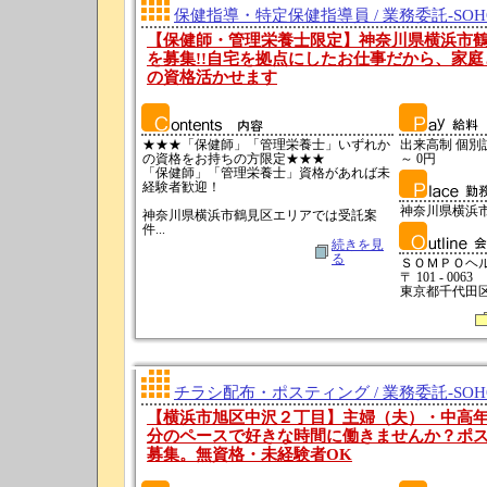
保健指導・特定保健指導員 / 業務委託-SO
【保健師・管理栄養士限定】神奈川県横浜市
を募集!!自宅を拠点にしたお仕事だから、家
の資格活かせます
★★★「保健師」「管理栄養士」いずれか
出来高制 個別訪問
の資格をお持ちの方限定★★★
～ 0円
「保健師」「管理栄養士」資格があれば未
経験者歓迎！
神奈川県横浜
神奈川県横浜市鶴見区エリアでは受託案
件...
続きを見
る
ＳＯＭＰＯヘ
〒 101 - 0063
東京都千代田区神
チラシ配布・ポスティング / 業務委託-SO
【横浜市旭区中沢２丁目】主婦（夫）・中高
分のペースで好きな時間に働きませんか？ポ
募集。無資格・未経験者OK