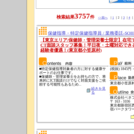
3757
検索結果
件
<<前へ
｜
1
｜2 ｜
3
｜
4
｜
保健指導・特定保健指導員 / 業務委託-SO
【東京エリア/保健師・管理栄養士限定】在宅
CT面談スタッフ募集！平日夜・土曜対応できる
経験者優遇！(東京都小笠原村)
■特定保健指導対象者の方に対する健康サ
(税抜) 1845円 
ポートのお仕事です。
■保健師・管理栄養士をお持ちの方で、将
来的にICT面談だけでなく対面支援をご依
東京都小笠原
頼する可能性もあるため...
続きを見
る
株式会社ベネ
〒 163 - 1036
東京都新宿区西
宿パークタワー