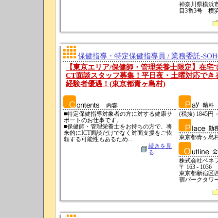
神奈川県横浜
目3番3号 横
保健指導・特定保健指導員 / 業務委託-SO
【東京エリア/保健師・管理栄養士限定】在宅
CT面談スタッフ募集！平日夜・土曜対応できる
経験者優遇！(東京都青ヶ島村)
■特定保健指導対象者の方に対する健康サ
(税抜) 1845円 
ポートのお仕事です。
■保健師・管理栄養士をお持ちの方で、将
来的にICT面談だけでなく対面支援をご依
東京都青ヶ島
頼する可能性もあるため...
続きを見
る
株式会社ベネ
〒 163 - 1036
東京都新宿区西
宿パークタワー