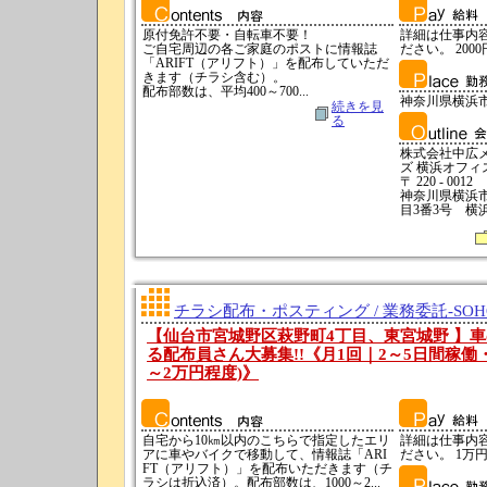
原付免許不要・自転車不要！
詳細は仕事内
ご自宅周辺の各ご家庭のポストに情報誌
ださい。 2000
「ARIFT（アリフト）」を配布していただ
きます（チラシ含む）。
配布部数は、平均400～700...
神奈川県横浜
続きを見
る
株式会社中広
ズ 横浜オフィ
〒 220 - 0012
神奈川県横浜
目3番3号 横
チラシ配布・ポスティング / 業務委託-SO
【仙台市宮城野区萩野町4丁目、東宮城野 】
る配布員さん大募集!!《月1回｜2～5日間稼働
～2万円程度)》
自宅から10㎞以内のこちらで指定したエリ
詳細は仕事内
アに車やバイクで移動して、情報誌「ARI
ださい。 1万円
FT（アリフト）」を配布いただきます（チ
ラシは折込済）。配布部数は、1000～2...