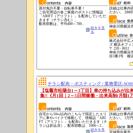
原付免許不要・自転車不要！
詳細は仕事内
ご自宅周辺の各ご家庭のポストに情報誌
ださい。 2000
「ARIFT（アリフト）」を配布していただ
きます（チラシ含む）。
配布部数は、平均400～700...
神奈川県横浜
続きを見
る
株式会社中広
ズ 横浜オフィ
〒 220 - 0012
神奈川県横浜
目3番3号 横
チラシ配布・ポスティング / 業務委託-SO
【塩竈市松陽台1～3丁目】車の持ち込みが出
集!!《月1回｜2～5日間稼働・出来高制(月額1
自宅から10㎞以内のこちらで指定したエリ
詳細は仕事内
アに車やバイクで移動して、情報誌「ARI
ださい。 1万円
FT（アリフト）」を配布いただきます（チ
ラシは折込済）。配布部数は、1000～2...
続きを見
宮城県塩竈市