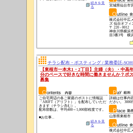
続きを見
宮城県仙台市
る
株式会社中広
ズ 仙台オフィ
〒 220 - 0012
神奈川県横浜
目3番3号 横
チラシ配布・ポスティング / 業務委託-SO
【東根市一本木1・2丁目】主婦（夫）・中高
分のペースで好きな時間に働きませんか？ポ
募集
ご自宅周辺の各ご家庭のポストに情報誌
詳細は仕事内
「ARIFT（アリフト）」を配布していただ
ださい。 3000
きます（チラシ含む）。
配布部数は、平均400～1,000部程度です。
山形県東根市
■お仕事...
続きを見
る
株式会社中広