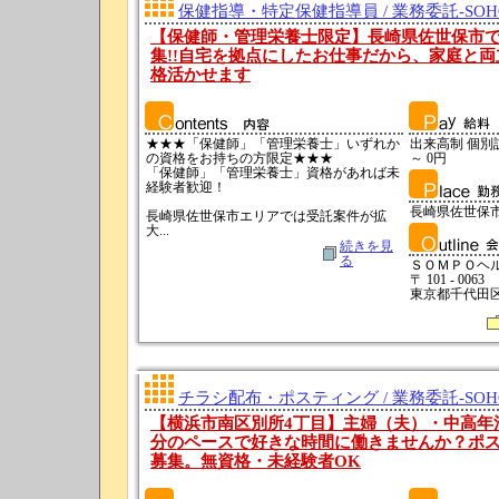
保健指導・特定保健指導員 / 業務委託-SO
【保健師・管理栄養士限定】長崎県佐世保市
集!!自宅を拠点にしたお仕事だから、家庭と
格活かせます
★★★「保健師」「管理栄養士」いずれか
出来高制 個別訪問
の資格をお持ちの方限定★★★
～ 0円
「保健師」「管理栄養士」資格があれば未
経験者歓迎！
長崎県佐世保
長崎県佐世保市エリアでは受託案件が拡
大...
続きを見
る
ＳＯＭＰＯヘ
〒 101 - 0063
東京都千代田区神
チラシ配布・ポスティング / 業務委託-SO
【横浜市南区別所4丁目】主婦（夫）・中高年
分のペースで好きな時間に働きませんか？ポ
募集。無資格・未経験者OK