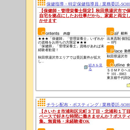
保健指導・特定保健指導員 / 業務委託-SO
【保健師・管理栄養士限定】秋田県湯沢市で保
自宅を拠点にしたお仕事だから、家庭と両立
かせます
★★★「保健師」「管理栄養士」いずれか
出来高制 個別訪問
の資格をお持ちの方限定★★★
～ 0円
「保健師」「管理栄養士」資格があれば未
経験者歓迎！
秋田県湯沢市
秋田県湯沢市エリアでは受託案件が拡大
し...
続きを見
る
ＳＯＭＰＯヘ
〒 101 - 0063
東京都千代田区神
チラシ配布・ポスティング / 業務委託-SO
【さいたま市浦和区元町３丁目・北浦和１丁
ペースで好きな時間に働きませんか？ポステ
集。無資格・未経験者OK