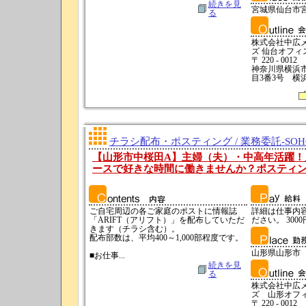
続きを見
宮城県仙台市
る
株式会社中広
ズ 仙台オフィ
〒 220 - 0012
神奈川県横浜
目3番3号 横
チラシ配布・ポスティング / 業務委託-SO
【山形市中桜田A】主婦（夫）・中高年活躍！
ースで好きな時間に働きませんか？ポスティ
ご自宅周辺の各ご家庭のポストに情報誌
詳細は仕事内
「ARIFT（アリフト）」を配布していただ
ださい。 3000
きます（チラシ含む）。
配布部数は、平均400～1,000部程度です。
山形県山形市
■お仕事...
続きを見
る
株式会社中広
ズ 山形オフ
〒 220 - 0012