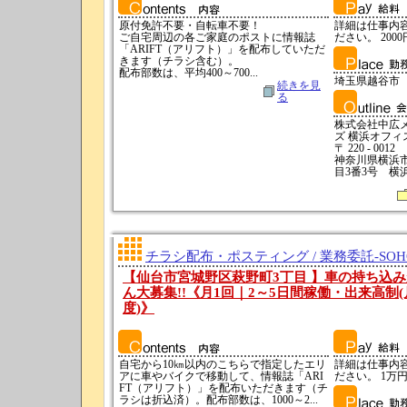
原付免許不要・自転車不要！
詳細は仕事内
ご自宅周辺の各ご家庭のポストに情報誌
ださい。 2000
「ARIFT（アリフト）」を配布していただ
きます（チラシ含む）。
配布部数は、平均400～700...
埼玉県越谷市
続きを見
る
株式会社中広
ズ 横浜オフィ
〒 220 - 0012
神奈川県横浜
目3番3号 横
チラシ配布・ポスティング / 業務委託-SO
【仙台市宮城野区萩野町3丁目 】車の持ち込
ん大募集!!《月1回｜2～5日間稼働・出来高制(
度)》
自宅から10㎞以内のこちらで指定したエリ
詳細は仕事内
アに車やバイクで移動して、情報誌「ARI
ださい。 1万円
FT（アリフト）」を配布いただきます（チ
ラシは折込済）。配布部数は、1000～2...