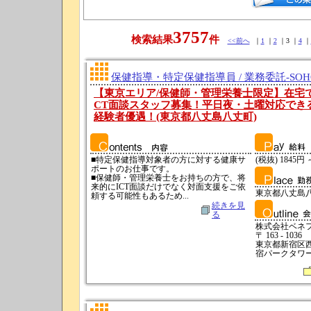
3757
検索結果
件
<<前へ
｜
1
｜
2
｜3 ｜
4
｜
保健指導・特定保健指導員 / 業務委託-SO
【東京エリア/保健師・管理栄養士限定】在宅
CT面談スタッフ募集！平日夜・土曜対応できる
経験者優遇！(東京都八丈島八丈町)
■特定保健指導対象者の方に対する健康サ
(税抜) 1845円 
ポートのお仕事です。
■保健師・管理栄養士をお持ちの方で、将
来的にICT面談だけでなく対面支援をご依
東京都八丈島
頼する可能性もあるため...
続きを見
る
株式会社ベネ
〒 163 - 1036
東京都新宿区西
宿パークタワー