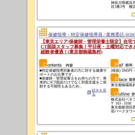
神奈川県横浜
目3番3号 横
保健指導・特定保健指導員 / 業務委託-SO
【東京エリア/保健師・管理栄養士限定】在宅
CT面談スタッフ募集！平日夜・土曜対応できる
経験者優遇！(東京都御蔵島村)
■特定保健指導対象者の方に対する健康サ
(税抜) 1845円 
ポートのお仕事です。
■保健師・管理栄養士をお持ちの方で、将
来的にICT面談だけでなく対面支援をご依
東京都御蔵島
頼する可能性もあるため...
続きを見
る
株式会社ベネ
〒 163 - 1036
東京都新宿区西
宿パークタワー