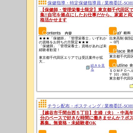
保健指導・特定保健指導員 / 業務委託-SO
【保健師・管理栄養士限定】東京都千代田区
集!!自宅を拠点にしたお仕事だから、家庭と
格活かせます
★★★「保健師」「管理栄養士」いずれか
出来高制 個別訪問
の資格をお持ちの方限定★★★
～ 0円
「保健師」「管理栄養士」資格があれば未
経験者歓迎！
東京都千代田
東京都千代田区エリアでは受託案件が拡
大...
続きを見
る
ＳＯＭＰＯヘ
〒 101 - 0063
東京都千代田区神
チラシ配布・ポスティング / 業務委託-SO
【越谷市千間台西５丁目】主婦（夫）・中高
分のペースで好きな時間に働きませんか？ポ
募集。無資格・未経験者OK