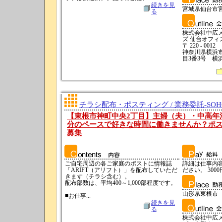
続きを見
宮城県仙台市
る
株式会社中広
ズ 仙台オフィ
〒 220 - 0012
神奈川県横浜
目3番3号 横
チラシ配布・ポスティング / 業務委託-SO
【東根市神町中央2丁目】主婦（夫）・中高年
分のペースで好きな時間に働きませんか？ポ
募集
ご自宅周辺の各ご家庭のポストに情報誌
詳細は仕事内
「ARIFT（アリフト）」を配布していただ
ださい。 3000
きます（チラシ含む）。
配布部数は、平均400～1,000部程度です。
山形県東根市
■お仕事...
続きを見
る
株式会社中広