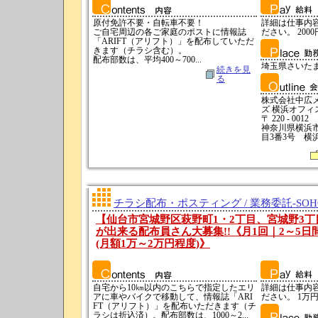
原付免許不要・自転車不要！
詳細は仕事内
ご自宅周辺の各ご家庭のポストに情報誌
ださい。 2000
「ARIFT（アリフト）」を配布していただ
きます（チラシ含む）。
配布部数は、平均400～700...
埼玉県さいた
続きを見
る
株式会社中広
ズ 横浜オフィ
〒 220 - 0012
神奈川県横浜
目3番3号 横
チラシ配布・ポスティング / 業務委託-SO
【仙台市宮城野区萩野町1・2丁目、宮城野3丁
が出来る配布員さん大募集!!《月1回｜2～5
(月額1万～2万円程度)》
自宅から10㎞以内のこちらで指定したエリ
詳細は仕事内
アに車やバイクで移動して、情報誌「ARI
ださい。 1万円
FT（アリフト）」を配布いただきます（チ
ラシは折込済）。配布部数は、1000～2...