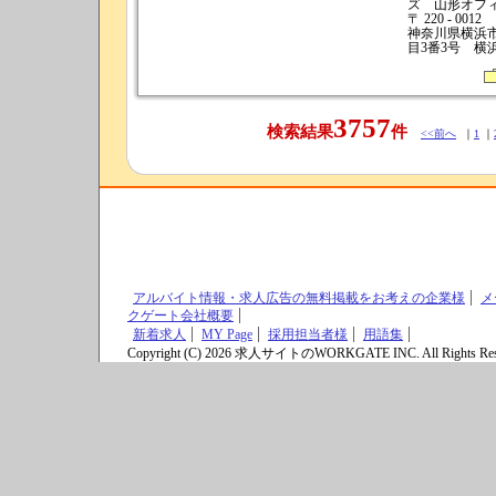
ズ 山形オフ
〒 220 - 0012
神奈川県横浜
目3番3号 横
3757
検索結果
件
<<前へ
｜
1
｜
アルバイト情報・求人広告の無料掲載をお考えの企業様
メ
クゲート会社概要
新着求人
MY Page
採用担当者様
用語集
Copyright (C) 2026 求人サイトのWORKGATE INC. All Rights Res