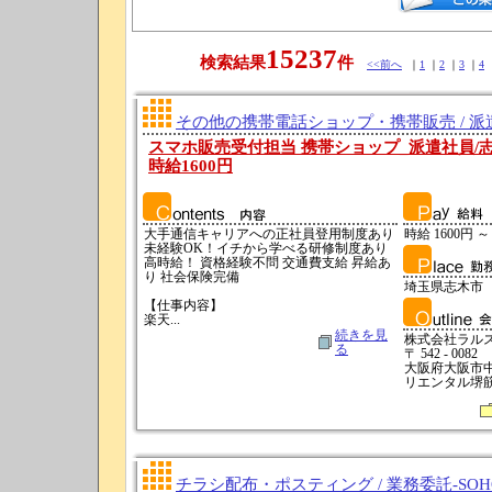
15237
検索結果
件
<<前へ
｜
1
｜
2
｜
3
｜
4
その他の携帯電話ショップ・携帯販売 / 派
スマホ販売受付担当 携帯ショップ_派遣社員/志
時給1600円
大手通信キャリアへの正社員登用制度あり
時給 1600円 ～
未経験OK！イチから学べる研修制度あり
高時給！ 資格経験不問 交通費支給 昇給あ
り 社会保険完備
埼玉県志木市
【仕事内容】
楽天...
続きを見
株式会社ラル
る
〒 542 - 0082
大阪府大阪市中央
リエンタル堺
チラシ配布・ポスティング / 業務委託-SO