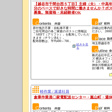
【越谷市千間台西５丁目】主婦（夫）・中高
分のペースで好きな時間に働きませんか？ポ
募集。無資格・未経験者OK
原付免許不要・自転車不要！
詳細は仕事内
ご自宅周辺の各ご家庭のポストに情報誌
ださい。 2000
「ARIFT（アリフト）」を配布していただ
きます（チラシ含む）。
配布部数は、平均400～700...
埼玉県越谷市
続きを見
る
株式会社中広
ズ 横浜オフィ
〒 220 - 0012
神奈川県横浜
目3番3号 横
軽作業 / 派遣社員
倉庫作業員〇家電配送センター・嵐山町・週休