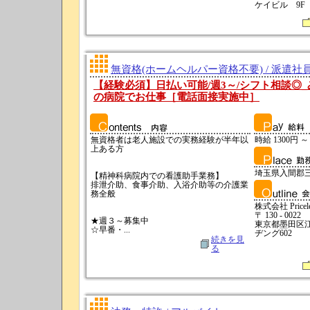
ケイビル 9F
無資格(ホームヘルパー資格不要) / 派遣社
【経験必須】日払い可能/週3～/シフト相談◎
の病院でお仕事［電話面接実施中］
無資格者は老人施設での実務経験が半年以
時給 1300円 ～
上ある方
埼玉県入間郡
【精神科病院内での看護助手業務】
排泄介助、食事介助、入浴介助等の介護業
務全般
株式会社 Pricele
〒 130 - 0022
★週３～募集中
東京都墨田区江東
☆早番・...
ヂング602
続きを見
る