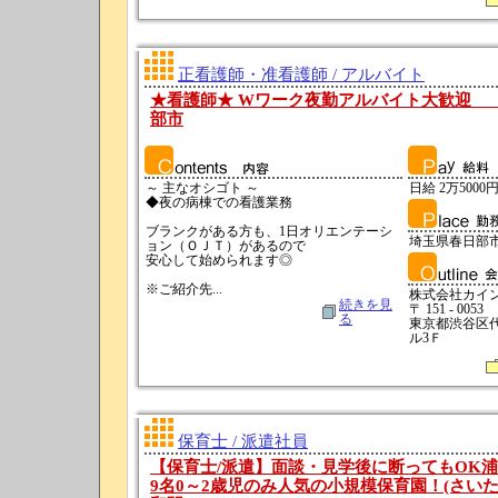
正看護師・准看護師 / アルバイト
★看護師★ Wワーク夜勤アルバイト大歓迎
部市
～ 主なオシゴト ～
日給 2万5000円
◆夜の病棟での看護業務
ブランクがある方も、1日オリエンテーシ
埼玉県春日部
ョン（ＯＪＴ）があるので
安心して始められます◎
※ご紹介先...
株式会社カイ
続きを見
〒 151 - 0053
る
東京都渋谷区代々
ル3Ｆ
保育士 / 派遣社員
【保育士/派遣】面談・見学後に断ってもOK浦
9名0～2歳児のみ人気の小規模保育園！(さい