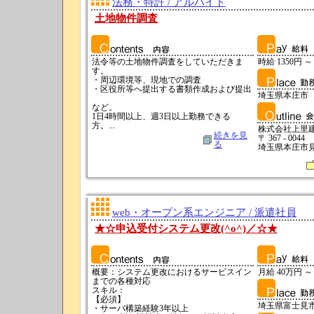
法務・特許 / アルバイト
土地物件調査
法令等の土地物件調査をしていただきま
時給 1350円 ～
す。
・周辺環境等、現地での調査
・区役所等へ提出する書類作成および提出
埼玉県本庄市
など。
1日4時間以上、週3日以上勤務できる
方。...
株式会社上里
続きを見
〒 367 - 0044
る
埼玉県本庄市見福
web・オープン系エンジニア / 派遣社員
★☆申込受付システム更改(^o^)／☆★
概要：システム更改におけるサービスイン
月給 40万円 ～
までの各種対応
スキル：
【必須】
埼玉県富士見
・サーバ構築経験3年以上