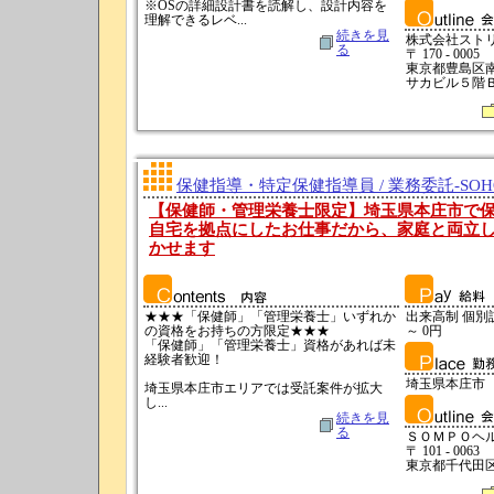
※OSの詳細設計書を読解し、設計内容を
理解できるレベ...
続きを見
株式会社スト
る
〒 170 - 0005
東京都豊島区
サカビル５階
保健指導・特定保健指導員 / 業務委託-SO
【保健師・管理栄養士限定】埼玉県本庄市で保
自宅を拠点にしたお仕事だから、家庭と両立
かせます
★★★「保健師」「管理栄養士」いずれか
出来高制 個別訪問
の資格をお持ちの方限定★★★
～ 0円
「保健師」「管理栄養士」資格があれば未
経験者歓迎！
埼玉県本庄市
埼玉県本庄市エリアでは受託案件が拡大
し...
続きを見
る
ＳＯＭＰＯヘ
〒 101 - 0063
東京都千代田区神