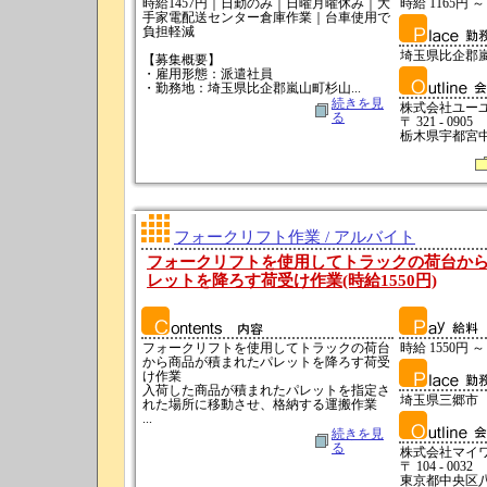
時給1457円｜日勤のみ｜日曜月曜休み｜大
時給 1165円 ～
手家電配送センター倉庫作業｜台車使用で
負担軽減
埼玉県比企郡
【募集概要】
・雇用形態：派遣社員
・勤務地：埼玉県比企郡嵐山町杉山...
続きを見
株式会社ユー
る
〒 321 - 0905
栃木県宇都宮中
フォークリフト作業 / アルバイト
フォークリフトを使用してトラックの荷台か
レットを降ろす荷受け作業(時給1550円)
フォークリフトを使用してトラックの荷台
時給 1550円 ～
から商品が積まれたパレットを降ろす荷受
け作業
入荷した商品が積まれたパレットを指定さ
埼玉県三郷市
れた場所に移動させ、格納する運搬作業
...
続きを見
る
株式会社マイ
〒 104 - 0032
東京都中央区八