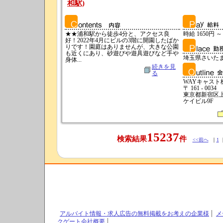
和駅)
★★浦和駅から徒歩4分と、アクセス良
時給 1650円 ～
好！2022年4月にビルの3階に開園したばか
りです！園庭はありませんが、大きな公園
も近くにあり、砂遊びや遊具遊びなど手や
埼玉県さいた
身体...
続きを見
る
WAYキャスト
〒 161 - 0034
東京都新宿区上落
ケイビル9F
15237
検索結果
件
<<前へ
｜
1
アルバイト情報・求人広告の無料掲載をお考えの企業様
メ
クゲート会社概要