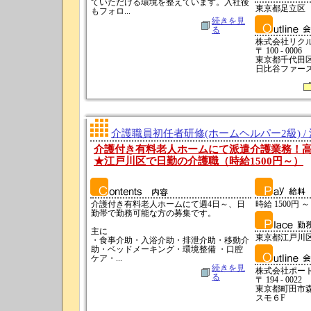
ていただける環境を整えています。入社後
東京都足立区
もフォロ...
続きを見
る
株式会社リク
〒 100 - 0006
東京都千代田区有
日比谷ファース
介護職員初任者研修(ホームヘルパー2級) /
介護付き有料老人ホームにて派遣介護業務！
★江戸川区で日勤の介護職（時給1500円～）
介護付き有料老人ホームにて週4日～、日
時給 1500円 ～
勤帯で勤務可能な方の募集です。
主に
東京都江戸川
・食事介助・入浴介助・排泄介助・移動介
助・ベッドメーキング・環境整備 ・口腔
ケア・...
続きを見
株式会社ポー
る
〒 194 - 0022
東京都町田市森野
スモ６F