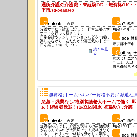
通所介護の介護職・未経験OK・無資格OK・
平市/stkodads4b
介護サービス計画に沿って、日常生活のサ
時給 1261円 ～
ポートを行って頂きます。
日常会話やレクリエーションなどを一緒に
楽しみながら、あたたかな雰囲気の中で一
東京都小平市
日を楽しく過ごしてい...
続きを見
る
株式会社エス
〒 111 - 0053
東京都台東区浅草
無資格(ホームヘルパー資格不要) / 派遣社
急募・残業なし/特別養護老人ホームで働く♪即
K！経験者歓迎！(足立区関原_梅島駅）/介護
無資格の方でも、介護の現場での実務経験
時給 1500円 ～
がある方であれば大歓迎です！資格はなく
ても、これまでのご経験を活かして活躍し