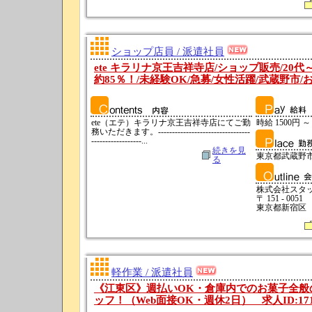
ショップ店員 / 派遣社員
ete キラリナ京王吉祥寺店/ショップ販売/20代
約85％！/未経験OK/急募/女性活躍/武蔵野市/お仕
ete（エテ）キラリナ京王吉祥寺店にてご勤
時給 1500円 ～
務いただきます。---------------------------------
------------------...
続きを見
東京都武蔵野
る
株式会社スタ
〒 151 - 0051
東京都新宿
軽作業 / 派遣社員
《江東区》週払いOK・倉庫内でのお菓子全般
ッフ！（Web面接OK・週休2日） 求人ID:171