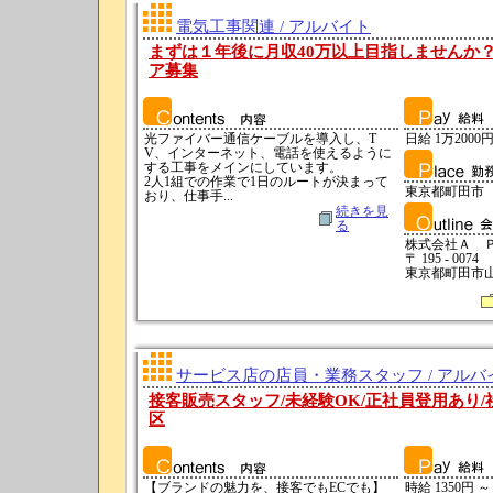
電気工事関連 / アルバイト
まずは１年後に月収40万以上目指しませんか
ア募集
光ファイバー通信ケーブルを導入し、T
日給 1万2000円
V、インターネット、電話を使えるように
する工事をメインにしています。
2人1組での作業で1日のルートが決まって
東京都町田市
おり、仕事手...
続きを見
る
株式会社Ａ 
〒 195 - 0074
東京都町田市山崎
サービス店の店員・業務スタッフ / アルバ
接客販売スタッフ/未経験OK/正社員登用あり/
区
【ブランドの魅力を、接客でもECでも】
時給 1350円 ～