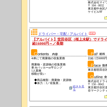
株式会社マイ
〒 104 - 0032
東京都中央区八
ケイビル9F
ドライバー・宅配 / アルバイト
【アルバイト】世田谷区（桜上水駅）でドラ
給16000円～／長期
4t車にて廃棄物の収集業務
日給 1万6000円
廃棄物・資源物の収集業務
車:4tパッカーor平ロング
東京都世田谷
1人業務
移動が長い
◆商品種類：廃棄物・資源物
株式会社ドラ
◆体力：3／収集業...
〒 150 - 0043
続きを見
東京都渋谷区
る
谷マークシティ