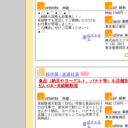
▲.▽.▲.▽.▲.▽.▲.▽
時給 1300円 ～
＼経験も資格も必要無し！／
未経験でも安定してご勤務いただける
お仕事が登場しました♪
東京都江東区
この機会にぜひご応募ください☆
▲.▽....
続きを見
る
株式会社エク
〒 130 - 0012
東京都墨田区太平
軽作業 / 派遣社員
食品（納豆やヨーグルト、バナナ等）を店舗別
払いOK×未経験歓迎
未経験者大歓迎！日払い可能な食品仕分け
時給 1250円 ～
のお仕事で、新河岸で新たにスタートしま
せんか？納豆、ヨーグルト、バナナなどを
店舗ごとに仕分けるシンプルな作業です。
東京都板橋区
高時給1...
続きを見
る