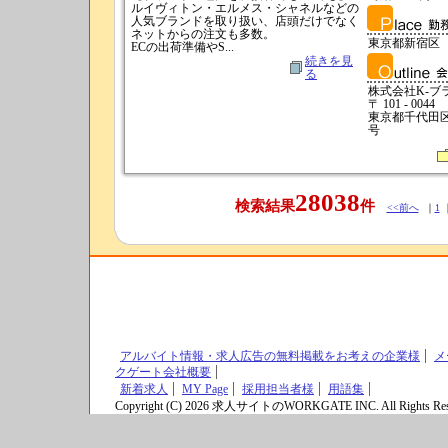
ルイヴィトン・エルメス・シャネルなどの
人気ブランドを取り扱い、店頭だけでなく
ネットからの注文も多数。
東京都新宿区
ECの出荷準備やS...
続きを見
る
株式会社K-ブ
〒 101 - 0044
東京都千代田
号
28038
検索結果
件
<<前へ
｜
1
アルバイト情報・求人広告の無料掲載をお考えの企業様
メ
クゲート会社概要
新着求人
MY Page
採用担当者様
用語集
Copyright (C) 2026 求人サイトのWORKGATE INC. All Rights Res