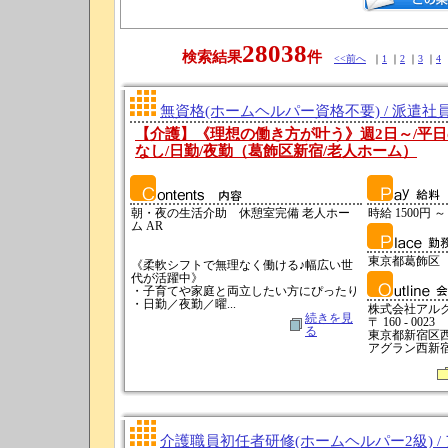
28038
検索結果
件
<<前へ
｜
1
｜
2
｜
3
｜
4
無資格(ホームヘルパー資格不要) / 派遣社
【介護】《理想の働き方が叶う》週2日～/平日
なし/日勤/夜勤（葛飾区新宿/老人ホーム）
朝・夜の生活介助 休憩室完備 老人ホー
時給 1500円 ～
ム AR
東京都葛飾区
《柔軟シフトで無理なく働ける♪幅広い世
代が活躍中》
・子育てや家庭と両立したい方にぴったり
・日勤／夜勤／曜...
株式会社アル
続きを見
〒 160 - 0023
る
東京都新宿区西新
アグラン西新宿
介護職員初任者研修(ホームヘルパー2級) /