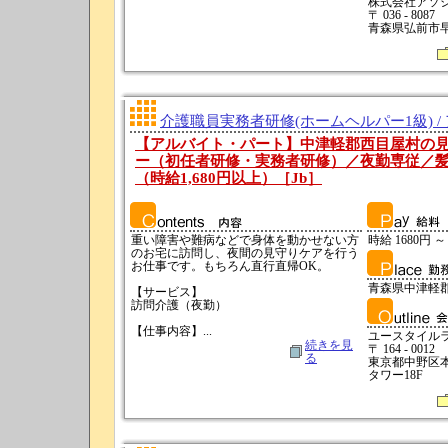
株式会社アソ
〒 036 - 8087
青森県弘前市早稲
介護職員実務者研修(ホームヘルパー1級) /
【アルバイト・パート】中津軽郡西目屋村の
ー（初任者研修・実務者研修）／夜勤専従／
（時給1,680円以上）［Jb］
重い障害や難病などで身体を動かせない方
時給 1680円 ～
のお宅に訪問し、夜間の見守りケアを行う
お仕事です。もちろん直行直帰OK。
青森県中津軽
【サービス】
訪問介護（夜勤）
【仕事内容】...
ユースタイル
続きを見
〒 164 - 0012
る
東京都中野区本町
タワー18F