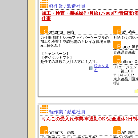
軽作業 / 派遣社員
加工・検査・機械操作/月給177000円/青森市
仕事
力仕事ほぼナシ♪光ファイバーケーブルの
月給 17万7000
加工や検査！空調完備のキレイな職場日勤
&土日休み！
青森県青森市
【キャンペーン】
【デジタルギフト】
赴任での新規ご入社の方に！入社...
続きを見
UTエージェ
る
一・第二CU
〒 141 - 0022
東京都品川区東五
6階
軽作業 / 派遣社員
りんごの受入れ作業/車通勤OK/完全週休2日制