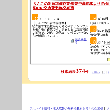
りんごの出荷準備作業/聖愛中高前駅より徒歩1分
勤OK/交通費支給/弘前市
【りんごの出荷準備作業】
時給 1150円 ～
軽作業で未経験からも始めやすいシンプル
＆モクモク作業です。男女ともに対応可能
な業務で、20代～60代までの幅広い年代の
青森県弘前市
方が活躍していま...
続きを見
る
株式会社アソ
〒 036 - 8087
青森県弘前市早稲
374
検索結果
件
<<前へ
｜
1
｜
2
アルバイト情報・求人広告の無料掲載をお考えの企業様
メ