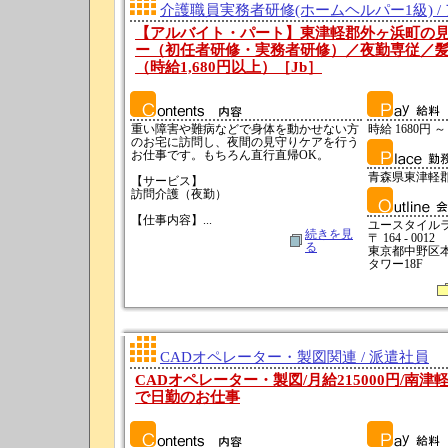
介護職員実務者研修(ホームヘルパー1級) /
【アルバイト・パート】東津軽郡外ヶ浜町の
ー（初任者研修・実務者研修）／夜勤専従／
（時給1,680円以上）［Jb］
重い障害や難病などで身体を動かせない方
時給 1680円 ～
のお宅に訪問し、夜間の見守りケアを行う
お仕事です。もちろん直行直帰OK。
青森県東津軽
【サービス】
訪問介護（夜勤）
【仕事内容】...
ユースタイル
続きを見
〒 164 - 0012
る
東京都中野区本町
タワー18F
CADオペレーター・製図関連 / 派遣社員
CADオペレーター・製図/月給215000円/南津
で日勤のお仕事