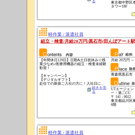
る
東京都中野区本町
タワー18F
軽作業 / 派遣社員
組立・検査/月給20万円/黒石市(田んぼアート
【年間休日129日】日勤&土日祝休み☆残
月給 20万円 ～ 
業少なめ♪医療用機器の組立・検査未経験
歓迎！
青森県黒石市
【キャンペーン】
【デジタルギフト】
赴任での新規ご入社の方に！入社日に...
続きを見
UTエージェ
る
一・第二CU
〒 141 - 0022
東京都品川区東五
6階
軽作業 / 派遣社員