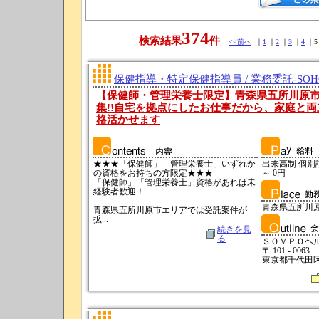
374
検索結果
件
<<前へ
｜
1
｜
2
｜
3
｜
4
｜5
保健指導・特定保健指導員 / 業務委託-SO
【保健師・管理栄養士限定】青森県五所川原
集!!自宅を拠点にしたお仕事だから、家庭と
格活かせます
★★★「保健師」「管理栄養士」いずれか
出来高制 個別訪問
の資格をお持ちの方限定★★★
～ 0円
「保健師」「管理栄養士」資格があれば未
経験者歓迎！
青森県五所川
青森県五所川原市エリアでは受託案件が
拡...
続きを見
る
ＳＯＭＰＯヘ
〒 101 - 0063
東京都千代田区神