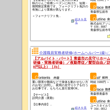
【生産者からのりんご受入れ作業】
時給 1200円 ～
秋のりんご収穫シーズンに向けた、短期・
期間限定業務です。フォークリフト免許の
有無により業務が異なります。
青森県弘前市
＜フォークリフト免...
続きを見
る
株式会社アソ
〒 036 - 8087
青森県弘前市早稲
介護職員実務者研修(ホームヘルパー1級) /
【アルバイト・パート】青森市の見守りホー
研修・実務者研修）／夜勤専従／髪型自由／訪問
0円以上）［Jb］
重い障害や難病などで身体を動かせない方
時給 1680円 ～
のお宅に訪問し、夜間の見守りケアを行う
お仕事です。もちろん直行直帰OK。
青森県青森市
【サービス】
訪問介護（夜勤）
【仕事内容】...
ユースタイル
続きを見
〒 164 - 0012