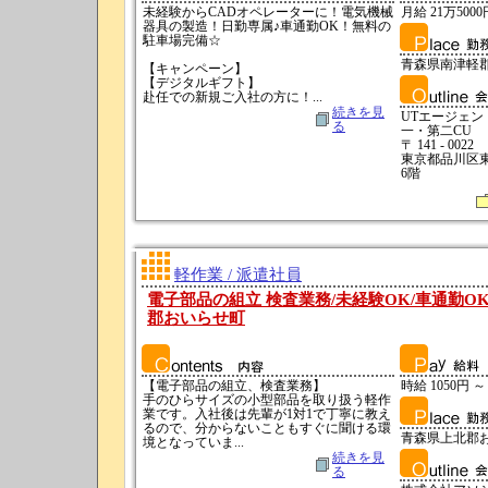
未経験からCADオペレーターに！電気機械
月給 21万5000
器具の製造！日勤専属♪車通勤OK！無料の
駐車場完備☆
青森県南津軽
【キャンペーン】
【デジタルギフト】
赴任での新規ご入社の方に！...
続きを見
UTエージェ
る
一・第二CU
〒 141 - 0022
東京都品川区東五
6階
軽作業 / 派遣社員
電子部品の組立 検査業務/未経験OK/車通勤OK
郡おいらせ町
【電子部品の組立、検査業務】
時給 1050円 ～
手のひらサイズの小型部品を取り扱う軽作
業です。入社後は先輩が1対1で丁寧に教え
るので、分からないこともすぐに聞ける環
青森県上北郡
境となっていま...
続きを見
る