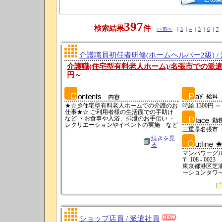
397
検索結果
件
<<前へ
｜
3
｜
4
｜
5
｜
6
｜
7
介護職員初任者研修(ホームヘルパー2級) /
介護職(住宅型有料老人ホーム)/名張市での派遣の
円～
★☆彡住宅型有料老人ホームでの介護のお
時給 1300円 ～
仕事★☆ ご利用者様の生活面での手助け
など ・お食事や入浴、排泄のお手伝い ・
レクリエーションやイベントの実施 など
三重県名張市
...
続きを見
る
マンパワーグ
〒 108 - 0023
東京都港区芝浦
ーションタワーN
ショップ店員 / 派遣社員