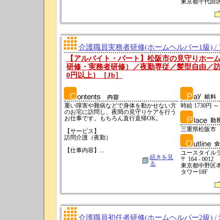
東京都千代田区神
介護職員実務者研修(ホームヘルパー1級) /
【アルバイト・パート】松阪市の見守りホー
研修・実務者研修）／夜勤専従／髪型自由／訪問
0円以上）［Jb］
重い障害や難病などで身体を動かせない方
時給 1730円 ～
のお宅に訪問し、夜間の見守りケアを行う
お仕事です。もちろん直行直帰OK。
三重県松阪市
【サービス】
訪問介護（夜勤）
【仕事内容】...
ユースタイル
続きを見
〒 164 - 0012
る
東京都中野区本町
タワー18F
介護職員初任者研修(ホームヘルパー2級) /