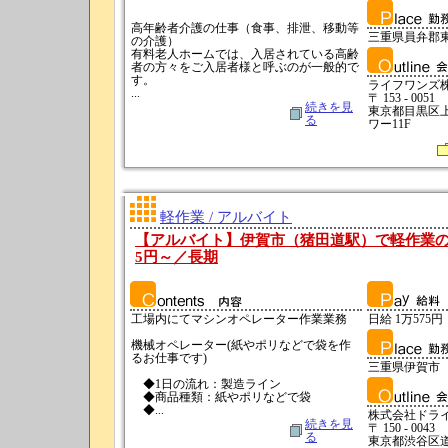
高年齢者介護の仕事（食事、排泄、移動等
三重県員弁郡
の介護）
有料老人ホームでは、入居されている高齢
者の方々をご入居者様と呼ぶのが一般的で
す。
ライフワンズ
...
〒 153 - 0051
続きを見
東京都目黒区上目
る
ワー11F
軽作業 / アルバイト
【アルバイト】伊賀市（猪田道駅）で軽作業のお
5円～／長期
工場内にてマシンオペレーター作業業務
日給 1万575円 
機械オペレーター(紙やポリなどで袋を作
るお仕事です)
三重県伊賀市
◆1日の流れ：製造ライン
◆商品種類：紙やポリなどで袋
◆...
株式会社ドラ
続きを見
〒 150 - 0043
る
東京都渋谷区