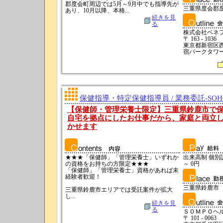
郡度会町周辺では5月～9月中でも指導先が
三重県度会郡
あり、10月以降、本格...
続きを見
る
株式会社ベネ
〒 163 - 1036
東京都新宿区西
宿パークタワー
保健指導・特定保健指導員 / 業務委託-SO
【保健師・管理栄養士限定】三重県鈴鹿市で保
自宅を拠点にしたお仕事だから、家庭と両立
かせます
★★★「保健師」「管理栄養士」いずれか
出来高制 個別訪問
の資格をお持ちの方限定★★★
～ 0円
「保健師」「管理栄養士」資格があれば未
経験者歓迎！
三重県鈴鹿市
三重県鈴鹿市エリアでは受託案件が拡大
し...
続きを見
る
ＳＯＭＰＯヘ
〒 101 - 0063