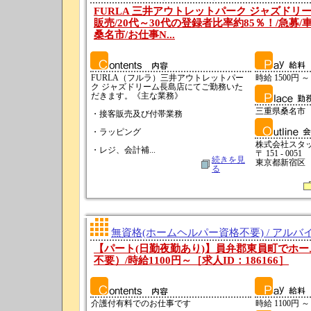
FURLA 三井アウトレットパーク ジャズドリ
販売/20代～30代の登録者比率約85％！/急募/
桑名市/お仕事N...
FURLA（フルラ）三井アウトレットパー
時給 1500円 ～
ク ジャズドリーム長島店にてご勤務いた
だきます。《主な業務》
三重県桑名市
・接客販売及び付帯業務
・ラッピング
株式会社スタ
・レジ、会計補...
〒 151 - 0051
続きを見
東京都新宿
る
無資格(ホームヘルパー資格不要) / アルバ
【パート(日勤夜勤あり)】員弁郡東員町でホ
不要）/時給1100円～［求人ID：186166］
介護付有料でのお仕事です
時給 1100円 ～