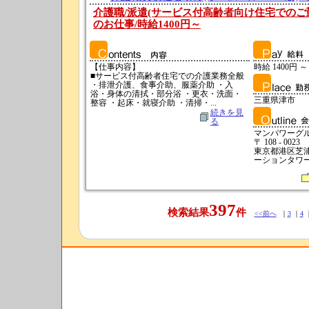
介護職/派遣(サービス付高齢者向け住宅でのご
のお仕事/時給1400円～
【仕事内容】
時給 1400円 ～
■サービス付高齢者住宅での介護業務全般
・排泄介護、食事介助、服薬介助 ・入
浴・身体の清拭・部分浴 ・更衣・洗面・
三重県津市
整容 ・起床・就寝介助 ・清掃・...
続きを見
る
マンパワーグ
〒 108 - 0023
東京都港区芝浦
ーションタワーN
397
検索結果
件
<<前へ
｜
3
｜
4