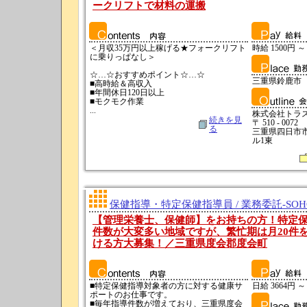
ークリフトで材料の運搬
＜月収35万円以上稼げる★フォークリフト
時給 1500円 ～
に乗りっぱなし＞
☆…☆おすすめポイント☆…☆
三重県鈴鹿市
■高時給＆高収入
■年間休日120日以上
■モクモク作業
...
株式会社トラ
続きを見
〒 510 - 0072
る
三重県四日市市
ル1東
保健指導・特定保健指導員 / 業務委託-SO
【管理栄養士、保健師】をお持ちの方！特定
件数が大変多い地域ですが、繁忙期は月20件
ける方大募集！／三重県度会郡度会町
■特定保健指導対象者の方に対する健康サ
日給 3664円 ～
ポートのお仕事です。
■毎年指導件数が増えており、三重県度会