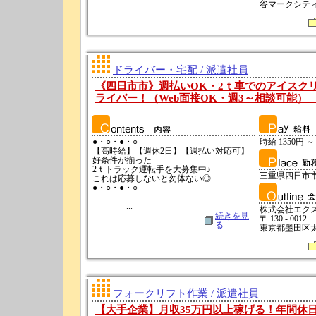
谷マークシティ
ドライバー・宅配 / 派遣社員
《四日市市》週払いOK・2ｔ車でのアイスク
ライバー！（Web面接OK・週3～相談可能） 求人
●・○・●・○
時給 1350円 ～
【高時給】【週休2日】【週払い対応可】
好条件が揃った
2ｔトラック運転手を大募集中♪
三重県四日市
これは応募しないと勿体ない◎
●・○・●・○
――――...
株式会社エク
続きを見
〒 130 - 0012
る
東京都墨田区太平
フォークリフト作業 / 派遣社員
【大手企業】月収35万円以上稼げる！年間休日