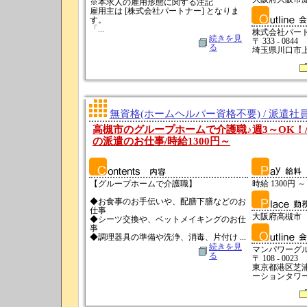
※本求人の雇用形態に関する注記
雇用主は [株式会社パートナー] となりま
す。
「...
株式会社パー
続きを見
〒 333 - 0844
る
埼玉県川口市上青
無資格(ホームヘルパー資格不要) / 派遣社
高槻市のグループホームで介護職♪週3～OK！/
の派遣のお仕事/時給1300円～
【グループホームで介護職】
時給 1300円 ～
◆お食事のお手伝いや、配膳下膳などのお
仕事
大阪府高槻市
◆シーツ交換や、ベットメイキングのお仕
事
◆調理器具の準備や洗浄、消毒、片付け ...
続きを見
マンパワーグ
る
〒 108 - 0023
東京都港区芝浦
ーションタワーN