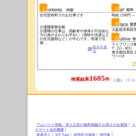
住宅型有料でのお仕事です
時給 1200円 ～
介護職業務全般
大阪府岸和田
介護職の仕事は、高齢者や身体が不自由な
方の身のまわりお手伝い（掃除や洗濯など
の生活援助など）が中心です。現場で活
躍...
ライフワンズ
続きを見
〒 153 - 0051
る
東京都目黒区上目
ワー11F
1605
検索結果
件
<<前へ
｜
4
｜
5
アルバイト情報・求人広告の無料掲載をお考えの企業様
メ
クゲート会社概要
新着求人
MY Page
採用担当者様
用語集