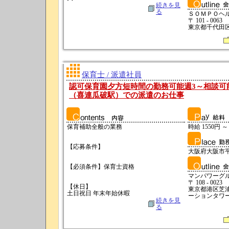
続きを見
る
ＳＯＭＰＯヘ
〒 101 - 0063
東京都千代田区神
保育士 / 派遣社員
認可保育園夕方短時間の勤務可能週3～相談可
（喜連瓜破駅）での派遣のお仕事
保育補助全般の業務
時給 1550円 ～
【応募条件】
大阪府大阪市
【必須条件】保育士資格
マンパワーグ
〒 108 - 0023
【休日】
東京都港区芝浦
土日祝日 年末年始休暇
ーションタワーN
続きを見
る