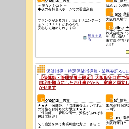
～ 主なオシゴト ～
日給 2万5000円
◆夜の有料老人ホームでの看護業務
大阪府八尾市
ブランクがある方も、1日オリエンテーシ
ョン（ＯＪＴ）があるので
安心して始められます◎
...
株式会社カイ
続きを見
〒 151 - 0053
る
東京都渋谷区代々
ル3Ｆ
保健指導・特定保健指導員 / 業務委託-SO
【保健師・管理栄養士限定】大阪府守口市で保
自宅を拠点にしたお仕事だから、家庭と両立
かせます
★★★「保健師」「管理栄養士」いずれか
出来高制 個別訪問
の資格をお持ちの方限定★★★
～ 0円
「保健師」「管理栄養士」資格があれば未
経験者歓迎！
大阪府守口市
＼＼宿泊を伴う出張可能な方は、さらに
大...