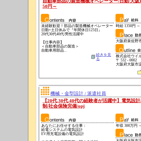
自動車部品の製造機械オペレーター/日勤/大阪府
50円～
未経験歓迎！部品の製造機械オペレーター
時給 1350円 ～
日勤×土日休みで『年間休日125日』
20代30代40代/男性活躍中
大阪府泉佐野
【仕事内容】
＜自動車部品の製造＞
自動車用部品...
続きを見
株式会社ウイ
る
〒 532 - 0002
大阪府大阪市淀
機械・金型設計 / 派遣社員
【20代,30代,40代の経験者が活躍中】電気設計
制/社会保険完備/opj
あなたにお任せする仕事：
年収 300万円 
給電システムの電気設計
EV用充電設備の電気設計
大阪府大阪市