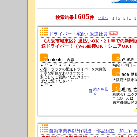
1605
検索結果
件
<<前へ
｜
4
｜
5
｜
6
｜
7
｜
8
ドライバー・宅配 / 派遣社員
《大阪市城東区》週払いOK・2ｔ車での新聞
送ドライバー！（Web面接OK・シニアOK） 求人
▲.▽.▲.▽.▲.▽.▲.▽
時給 1350円 ～
小型トラックの配送ドライバーを大募集！
丁寧な研修がありますので
安心してご就業いただけます♪
大阪府大阪市
ぜひご覧ください！
▲.▽.▲....
続きを見
る
株式会社エク
〒 130 - 0012
東京都墨田区太平
自動車業界以外(製造・部品組立・加工) / 