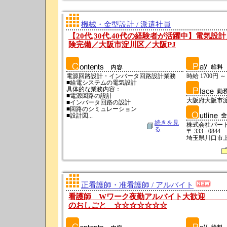
機械・金型設計 / 派遣社員
【20代,30代,40代の経験者が活躍中】電気設
険完備／大阪市淀川区／大阪PJ
電源回路設計・インバータ回路設計業務
時給 1700円 ～
■給電システムの電気設計
具体的な業務内容：
■電源回路の設計
大阪府大阪市
■インバータ回路の設計
■回路のシミュレーション
■設計図...
続きを見
株式会社パー
る
〒 333 - 0844
埼玉県川口市上青
正看護師・准看護師 / アルバイト
看護師 Wワーク夜勤アルバイト大歓迎
のおしごと ☆☆☆☆☆☆☆