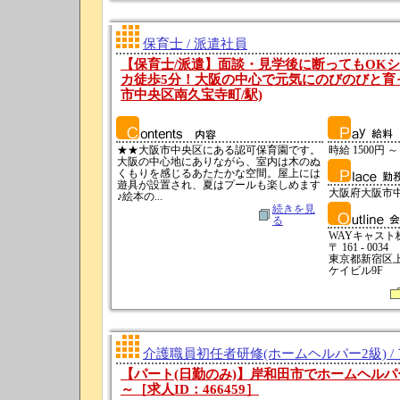
保育士 / 派遣社員
【保育士/派遣】面談・見学後に断ってもOK
カ徒歩5分！大阪の中心で元気にのびのびと育っ
市中央区南久宝寺町/駅)
★★大阪市中央区にある認可保育園です。
時給 1500円 ～
大阪の中心地にありながら、室内は木のぬ
くもりを感じるあたたかな空間。屋上には
遊具が設置され、夏はプールも楽しめます
大阪府大阪市
♪絵本の...
続きを見
る
WAYキャスト
〒 161 - 0034
東京都新宿区上落
ケイビル9F
介護職員初任者研修(ホームヘルパー2級) /
【パート(日勤のみ)】岸和田市でホームヘルパー2
～［求人ID：466459］