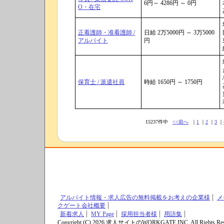
6円～ 4286円 ～ 0円
O・在宅
正看護師・准看護師 /
日給 2万5000円 ～ 3万5000
アルバイト
円
/
保育士 / 派遣社員
時給 1650円 ～ 1750円
15237件中
<<前へ
｜
1
｜
2
｜
3
｜
アルバイト情報・求人広告の無料掲載をお考えの企業様
メ
クゲート会社概要
新着求人
MY Page
採用担当者様
用語集
Copyright (C) 2026 求人サイトのWORKGATE INC. All Rights Res