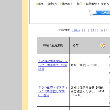
■
職種： 指定なし
■
勤務地： 埼玉
■
雇用形態： 指定
15237件中
<<前へ
｜
1
｜
2
｜
3
｜
4
｜
5
｜6 
職種 / 雇用形態
給与
その他の携帯電話ショ
ップ・携帯販売 / 派遣
時給 1600円 ～ 2100円
社員
チラシ配布・ポスティ
詳細は仕事内容欄【報酬】
ング / 業務委託-SOH
をご確認ください。 2000
O・在宅
円 ～ 0円