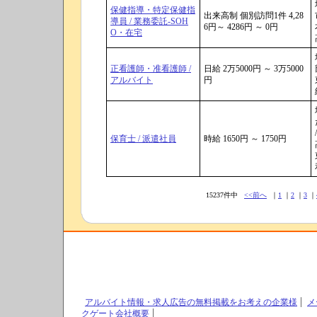
保健指導・特定保健指
出来高制 個別訪問1件 4,28
導員 / 業務委託-SOH
6円～ 4286円 ～ 0円
O・在宅
正看護師・准看護師 /
日給 2万5000円 ～ 3万5000
アルバイト
円
/
保育士 / 派遣社員
時給 1650円 ～ 1750円
15237件中
<<前へ
｜
1
｜
2
｜
3
｜
アルバイト情報・求人広告の無料掲載をお考えの企業様
メ
クゲート会社概要