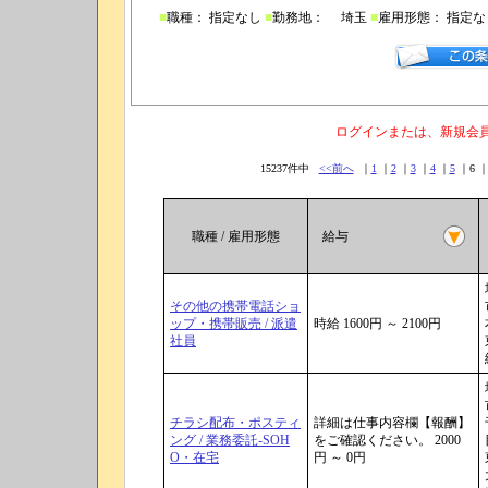
■
職種： 指定なし
■
勤務地： 埼玉
■
雇用形態： 指定
ログインまたは、新規会
15237件中
<<前へ
｜
1
｜
2
｜
3
｜
4
｜
5
｜6 
職種 / 雇用形態
給与
その他の携帯電話ショ
ップ・携帯販売 / 派遣
時給 1600円 ～ 2100円
社員
チラシ配布・ポスティ
詳細は仕事内容欄【報酬】
ング / 業務委託-SOH
をご確認ください。 2000
O・在宅
円 ～ 0円