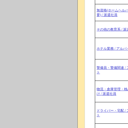
無資格(ホームヘル
要) / 派遣社員
その他の教育系 / 
ホテル業務 / アルバ
警備員・警備関連 /
ト
物流・倉庫管理・検
け / 派遣社員
ドライバー・宅配 /
ト