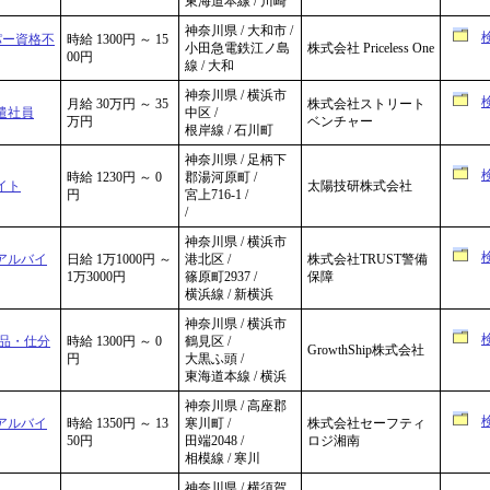
東海道本線 / 川崎
神奈川県 / 大和市 /
パー資格不
時給 1300円 ～ 15
小田急電鉄江ノ島
株式会社 Priceless One
00円
線 / 大和
神奈川県 / 横浜市
月給 30万円 ～ 35
株式会社ストリート
派遣社員
中区 /
万円
ベンチャー
根岸線 / 石川町
神奈川県 / 足柄下
時給 1230円 ～ 0
郡湯河原町 /
イト
太陽技研株式会社
円
宮上716-1 /
/
神奈川県 / 横浜市
 アルバイ
日給 1万1000円 ～
港北区 /
株式会社TRUST警備
1万3000円
篠原町2937 /
保障
横浜線 / 新横浜
神奈川県 / 横浜市
品・仕分
時給 1300円 ～ 0
鶴見区 /
GrowthShip株式会社
円
大黒ふ頭 /
東海道本線 / 横浜
神奈川県 / 高座郡
 アルバイ
時給 1350円 ～ 13
寒川町 /
株式会社セーフティ
50円
田端2048 /
ロジ湘南
相模線 / 寒川
神奈川県 / 横須賀