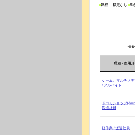
■
職種： 指定なし
■
勤
466
職種 / 雇用
ゲーム、マルチメデ
/ アルバイト
ドコモショップ(docom
派遣社員
軽作業 / 派遣社員