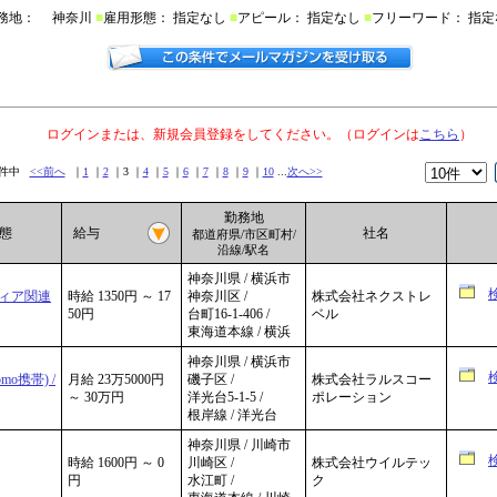
務地： 神奈川
■
雇用形態： 指定なし
■
アピール： 指定なし
■
フリーワード： 指定
ログインまたは、新規会員登録をしてください。（ログインは
こちら
）
41件中
<<前へ
｜
1
｜
2
｜3 ｜
4
｜
5
｜
6
｜
7
｜
8
｜
9
｜
10
...
次へ>>
勤務地
形態
給与
社名
都道府県/市区町村/
沿線/駅名
神奈川県 / 横浜市
ィア関連
時給 1350円 ～ 17
神奈川区 /
株式会社ネクストレ
50円
台町16-1-406 /
ベル
東海道本線 / 横浜
神奈川県 / 横浜市
o携帯) /
月給 23万5000円
磯子区 /
株式会社ラルスコー
～ 30万円
洋光台5-1-5 /
ポレーション
根岸線 / 洋光台
神奈川県 / 川崎市
時給 1600円 ～ 0
川崎区 /
株式会社ウイルテッ
円
水江町 /
ク