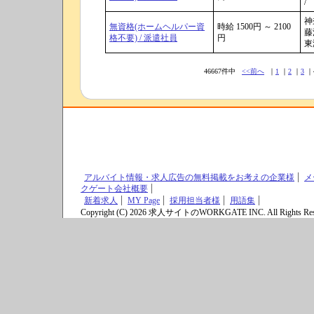
/
神
無資格(ホームヘルパー資
時給 1500円 ～ 2100
藤
格不要) / 派遣社員
円
東
46667件中
<<前へ
｜
1
｜
2
｜
3
｜
アルバイト情報・求人広告の無料掲載をお考えの企業様
メ
クゲート会社概要
新着求人
MY Page
採用担当者様
用語集
Copyright (C) 2026 求人サイトのWORKGATE INC. All Rights Res