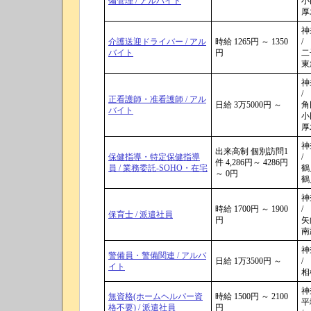
備管理 / アルバイト
小
厚
神
介護送迎ドライバー / アル
時給 1265円 ～ 1350
/
バイト
円
二子
東
神
/
正看護師・准看護師 / アル
日給 3万5000円 ～
角
バイト
小
厚
神
出来高制 個別訪問1
保健指導・特定保健指導
/
件 4,286円～ 4286円
員 / 業務委託-SOHO・在宅
鶴
～ 0円
鶴
神
時給 1700円 ～ 1900
/
保育士 / 派遣社員
円
矢
南
神
警備員・警備関連 / アルバ
日給 1万3500円 ～
/
イト
相
神
無資格(ホームヘルパー資
時給 1500円 ～ 2100
平
格不要) / 派遣社員
円