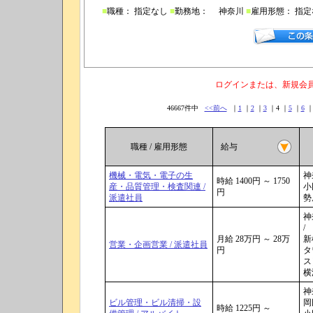
■
職種： 指定なし
■
勤務地： 神奈川
■
雇用形態： 指
ログインまたは、新規会
46667件中
<<前へ
｜
1
｜
2
｜
3
｜4 ｜
5
｜
6
職種 / 雇用形態
給与
機械・電気・電子の生
神
時給 1400円 ～ 1750
産・品質管理・検査関連 /
小
円
派遣社員
勢
神
/
月給 28万円 ～ 28万
新
営業・企画営業 / 派遣社員
円
タ
ス
横
神
ビル管理・ビル清掃・設
岡田
時給 1225円 ～