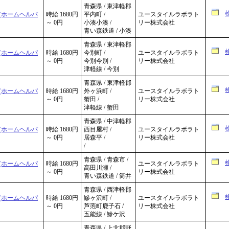
青森県 / 東津軽郡
(ホームヘルパ
時給 1680円
平内町 /
ユースタイルラボラト
～ 0円
小湊小湊 /
リー株式会社
青い森鉄道 / 小湊
青森県 / 東津軽郡
(ホームヘルパ
時給 1680円
今別町 /
ユースタイルラボラト
～ 0円
今別今別 /
リー株式会社
津軽線 / 今別
青森県 / 東津軽郡
(ホームヘルパ
時給 1680円
外ヶ浜町 /
ユースタイルラボラト
～ 0円
蟹田 /
リー株式会社
津軽線 / 蟹田
青森県 / 中津軽郡
(ホームヘルパ
時給 1680円
西目屋村 /
ユースタイルラボラト
～ 0円
居森平 /
リー株式会社
/
青森県 / 青森市 /
(ホームヘルパ
時給 1680円
ユースタイルラボラト
高田川瀬 /
～ 0円
リー株式会社
青い森鉄道 / 筒井
青森県 / 西津軽郡
(ホームヘルパ
時給 1680円
鰺ヶ沢町 /
ユースタイルラボラト
～ 0円
芦萢町鹿子石 /
リー株式会社
五能線 / 鰺ケ沢
青森県 / 上北郡野