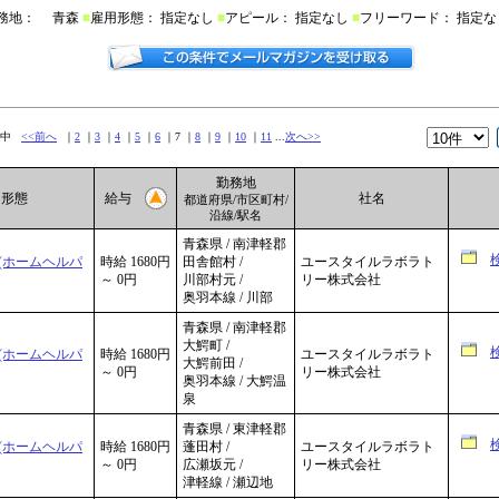
務地： 青森
■
雇用形態： 指定なし
■
アピール： 指定なし
■
フリーワード： 指定な
4件中
<<前へ
｜
2
｜
3
｜
4
｜
5
｜
6
｜7 ｜
8
｜
9
｜
10
｜
11
...
次へ>>
勤務地
用形態
給与
社名
都道府県/市区町村/
沿線/駅名
青森県 / 南津軽郡
(ホームヘルパ
時給 1680円
田舎館村 /
ユースタイルラボラト
～ 0円
川部村元 /
リー株式会社
奥羽本線 / 川部
青森県 / 南津軽郡
大鰐町 /
(ホームヘルパ
時給 1680円
ユースタイルラボラト
大鰐前田 /
～ 0円
リー株式会社
奥羽本線 / 大鰐温
泉
青森県 / 東津軽郡
(ホームヘルパ
時給 1680円
蓬田村 /
ユースタイルラボラト
～ 0円
広瀬坂元 /
リー株式会社
津軽線 / 瀬辺地