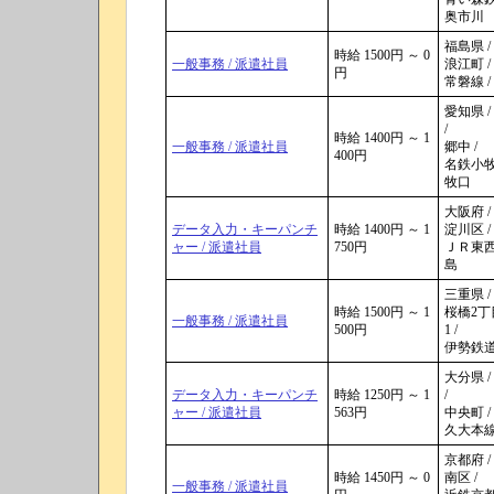
奥市川
福島県 /
時給 1500円 ～ 0
一般事務 / 派遣社員
浪江町 /
円
常磐線 /
愛知県 /
/
時給 1400円 ～ 1
一般事務 / 派遣社員
郷中 /
400円
名鉄小牧線
牧口
大阪府 /
データ入力・キーパンチ
時給 1400円 ～ 1
淀川区 /
ャー / 派遣社員
750円
ＪＲ東西線
島
三重県 / 
時給 1500円 ～ 1
桜橋2丁目
一般事務 / 派遣社員
500円
1 /
伊勢鉄道 
大分県 /
データ入力・キーパンチ
時給 1250円 ～ 1
/
ャー / 派遣社員
563円
中央町 /
久大本線 
京都府 /
時給 1450円 ～ 0
南区 /
一般事務 / 派遣社員