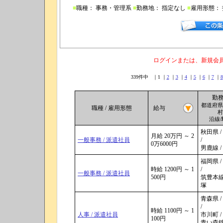
■
職種： 事務・管理系
■
勤務地： 指定なし
■
雇用形態：
ログインまたは、新規会
339件中 ｜1 ｜
2
｜
3
｜
4
｜
5
｜
6
｜
7
｜
8
勤
都道府県
職種 / 雇用形態
給与
村
沿線
秋田県 /
月給 20万円 ～ 2
一般事務 / 派遣社員
/
0万6000円
男鹿線 /
福岡県 /
時給 1200円 ～ 1
/
一般事務 / 派遣社員
500円
筑豊本線 
塚
青森県 /
/
時給 1100円 ～ 1
人事 / 派遣社員
市川町 /
100円
青い森鉄道