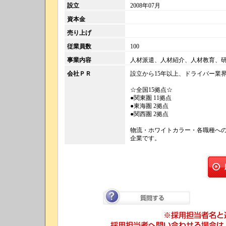
設立
2008年07月
資本金
売り上げ
従業員数
100
事業内容
人材派遣、人材紹介、人材教育、
会社ＰＲ
設立から15年以上、ドライバー業
☆全国15拠点☆
●関東圏 11拠点
●東海圏 2拠点
●関西圏 2拠点
物流・ホワイトカラー・各職種へ
企業です。
質問する