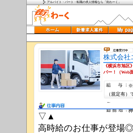
アルバイト・パート・転職の求人情報なら「街わーく」
株式会社
《横浜市旭区
バー！（Web面
※
（規定有）で
～
仕事内容
神
▽▲
高時給のお仕事が登場