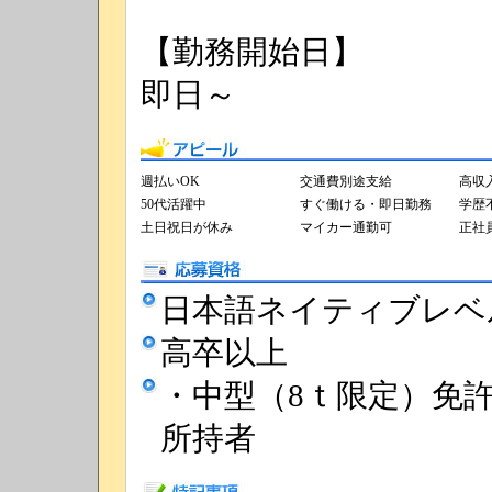
【勤務開始日】
即日～
アピール
週払いOK
交通費別途支給
高収
50代活躍中
すぐ働ける・即日勤務
学歴
土日祝日が休み
マイカー通勤可
正社
応募資格
日本語ネイティブレベ
高卒以上
・中型（8ｔ限定）免
所持者
特記事項