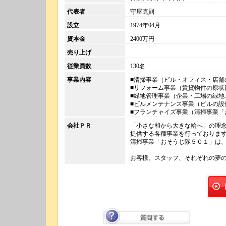
代表者
守屋克則
設立
1974年04月
資本金
2400万円
売り上げ
従業員数
130名
事業内容
■清掃事業（ビル・オフィス・店舗
■リフォーム事業（賃貸物件の原状
■緑地管理事業（企業・工場の緑地
■ビルメンテナンス事業（ビルの設
■フランチャイズ事業（清掃事業「
会社ＰＲ
「小さな和から大きな輪へ」の理
提供する各種事業を行っておりま
清掃事業「おそうじ隊５０１」は
お客様、スタッフ、それぞれの夢
質問する