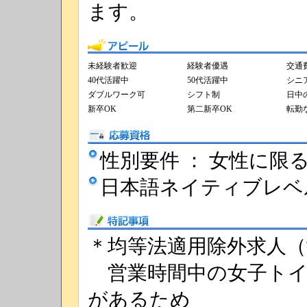
ます。
アピール
未経験者歓迎
経験者優遇
交通
40代活躍中
50代活躍中
シニ
ダブルワーク可
シフト制
日中
新卒OK
第二新卒OK
転勤
応募資格
性別要件 ： 女性に限
日本語ネイティブレベ
特記事項
＊均等法適用除外求人（
営業時間中の女子トイ
があるため