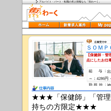
アルバイト・パート・転職の求人情報なら「街わーく」
ＳＯＭＰ
【保健師・管
点にしたお仕
出
～：4286円 
神
仕事内容
★★★「保健師」「管
持ちの方限定★★★