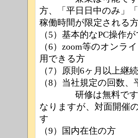
方、「平日日中のみ」
稼働時間が限定される
（5）基本的なPC操作
（6）zoom等のオン
用できる方
（7）原則6ヶ月以上継
（8）当社規定の回数、
研修は無料です。オ
なりますが、対面開催
す
（9）国内在住の方