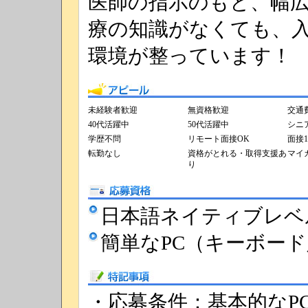
医師の指示のもと、幅
療の知識がなくても、
環境が整っています！
アピール
未経験者歓迎
無資格歓迎
交通
40代活躍中
50代活躍中
シニ
学歴不問
リモート面接OK
面接
転勤なし
資格がとれる・取得支援あ
マイ
り
応募資格
日本語ネイティブレベ
簡単なPC（キーボー
特記事項
・応募条件：基本的なP