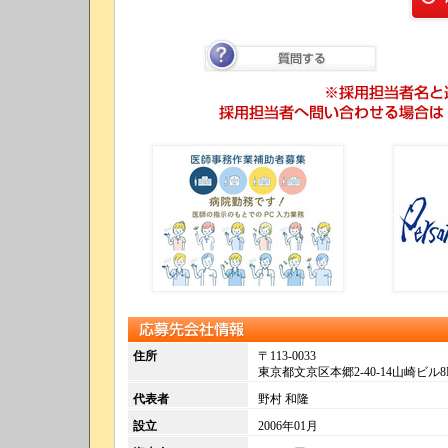
質問する
応募先会社情報
住所
〒113-0033
東京都文京区本郷2-40-14山崎ビル8
代表者
野村 和隆
設立
2006年01月