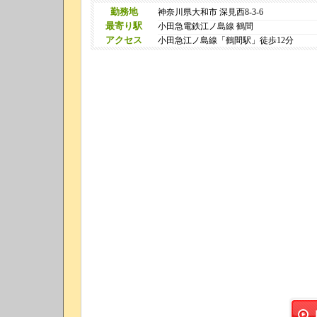
勤務地
神奈川県大和市 深見西8-3-6
最寄り駅
小田急電鉄江ノ島線 鶴間
アクセス
小田急江ノ島線「鶴間駅」徒歩12分