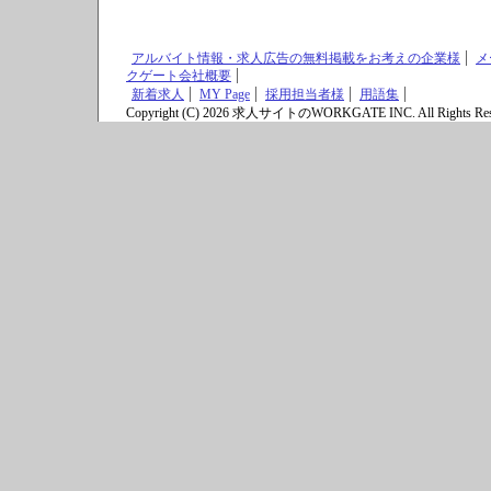
アルバイト情報・求人広告の無料掲載をお考えの企業様
メ
クゲート会社概要
新着求人
MY Page
採用担当者様
用語集
Copyright (C) 2026 求人サイトのWORKGATE INC. All Rights Res