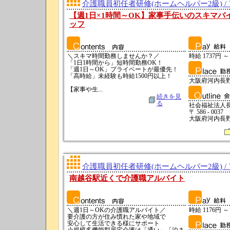
介護職員初任者研修(ホームヘルパー2級) /
【週1日×1時間～OK】家事手伝いのスキマバ
ッフ
＼スキマ時間勤務しませんか？／
時給 1737円 ～
「1日1時間から」短時間勤務OK！
「週1日～OK」プライベートが最優先！
「高時給」未経験も時給1500円以上！
大阪府河内長
【家事や生...
続きを見
る
社会福祉法人
〒 586 - 0037
大阪府河内長野
介護職員初任者研修(ホームヘルパー2級) /
南越谷駅近くで介護職アルバイト
＼週1日～OKの介護職アルバイト／
時給 1176円 ～
要介護の方が住み慣れた家や地域で
安心して生活できる様にサポート