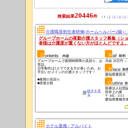
20446
検索結果
件
｜1 ｜
2
｜
3
｜
4
｜
5
介護職員初任者研修(ホームヘルパー2級) /
グループホームの夜勤介護スタッフ募集（シ
者様は介護度が重くない方がほとんどですよ
グループホームで夜間時間帯の見回り、お
月給 26万円 ～
世話。
日常動作は1人でできる方が多いため、お
手伝いがメインの介護スタッフです！
愛知県豊田市
■夜間の見回り
■排泄介助
...
医療法人社団
続きを見
田井上の家
る
〒 441 - 1111
愛知県豊橋市嵩
ホテル業務 / アルバイト