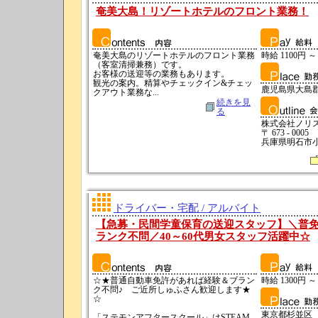
奄美大島！リゾートホテルのフロント業務！
奄美大島のリゾートホテルのフロント業務
時給 1100円 ～
（客室清掃兼務）です。
お客様の送迎等の業務もあります。
観光の案内。精算やチェックイン&チェッ
鹿児島県大島
クアウト業務な...
続きを見
る
株式会社ノリ
〒 673 - 0005
兵庫県明石市小久
ドライバー・宅配 / アルバイト
【急募・民間学童保育の送迎スタッフ】＼普
ランク不問／40～60代男女スタッフ活躍中☆
☆★普通自動車免許があれば経験＆ブラン
時給 1300円 ～
ク不問♪ ご近所しゅふさん歓迎します★
☆
東京都杉並区
「ステモンアフタースクール」はSTEAM