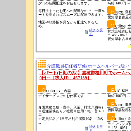
夕刊の新聞配達をお任せします。
時給 1400円 ～
毎日決まったお宅への配達なので、一度ル
ートを覚えればスムーズに配達できます。
愛知県名古屋
地図や順路帳を見ながら配達できるた
め、...
続きを見
株式会社青山
る
〒 458 - 0825
愛知県名古屋市
介護職員初任者研修(ホームヘルパー2級) /
【パート(日勤のみ)】嘉穂郡桂川町でホームヘル
0円～［求人ID：467139］
デイサービスでのお仕事です
時給 1060円 ～
介護業務全般（食事、入浴、排泄介助等）
福岡県嘉穂郡
※送迎業務あり／社用車使用：軽・普ＡＴ
車
※定員30名／1日平均利用者数10名～15名
...
ライフワンズ
続きを見
〒 153 - 0051
る