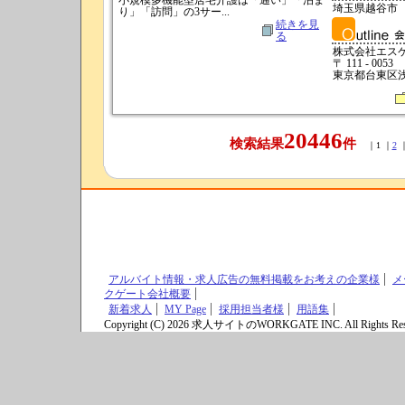
小規模多機能型居宅介護は「通い」「泊ま
埼玉県越谷市
り」「訪問」の3サー...
続きを見
る
株式会社エス
〒 111 - 0053
東京都台東区浅草
20446
検索結果
件
｜1 ｜
2
アルバイト情報・求人広告の無料掲載をお考えの企業様
メ
クゲート会社概要
新着求人
MY Page
採用担当者様
用語集
Copyright (C) 2026 求人サイトのWORKGATE INC. All Rights Res