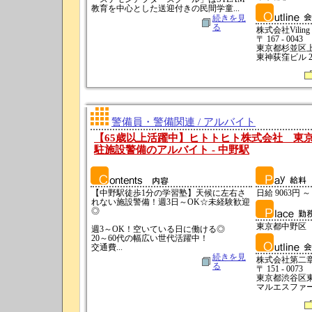
教育を中心とした送迎付きの民間学童...
続きを見
る
株式会社Viling
〒 167 - 0043
東京都杉並区
東神荻窪ビル 
警備員・警備関連 / アルバイト
【65歳以上活躍中】ヒトトヒト株式会社 東京本社
駐施設警備のアルバイト - 中野駅
【中野駅徒歩1分の学習塾】天候に左右さ
日給 9063円 ～
れない施設警備！週3日～OK☆未経験歓迎
◎
東京都中野区
週3～OK！空いている日に働ける◎
20～60代の幅広い世代活躍中！
交通費...
続きを見
株式会社第二章
る
〒 151 - 0073
東京都渋谷区東京
マルエスファー