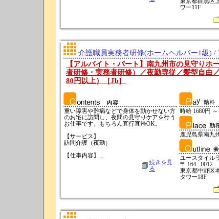
東京都目黒区上目
ワー11F
介護職員実務者研修(ホームヘルパー1級) /
【アルバイト・パート】南九州市の見守りホ
者研修・実務者研修）／夜勤専従／髪型自由／訪
80円以上）［Jb］
重い障害や難病などで身体を動かせない方
時給 1680円 ～
のお宅に訪問し、夜間の見守りケアを行う
お仕事です。もちろん直行直帰OK。
鹿児島県南九
【サービス】
訪問介護（夜勤）
【仕事内容】...
ユースタイル
続きを見
〒 164 - 0012
る
東京都中野区本町
タワー18F